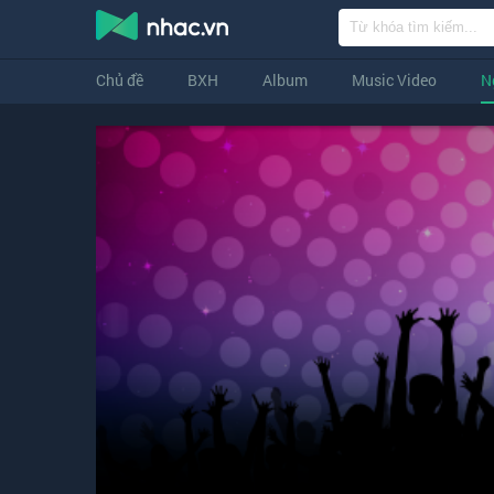
Chủ đề
BXH
Album
Music Video
N