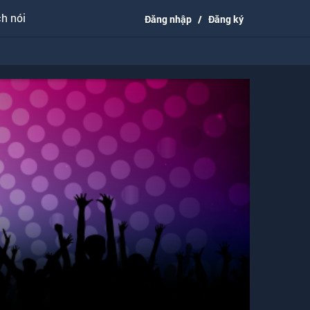
h nói
Đăng nhập
/
Đăng ký