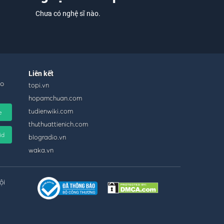
Chưa có nghệ sĩ nào.
Liên kết
ho
topi.vn
hopamchuan.com
tudienwiki.com
e
thuthuattienich.com
id
blogradio.vn
waka.vn
ội