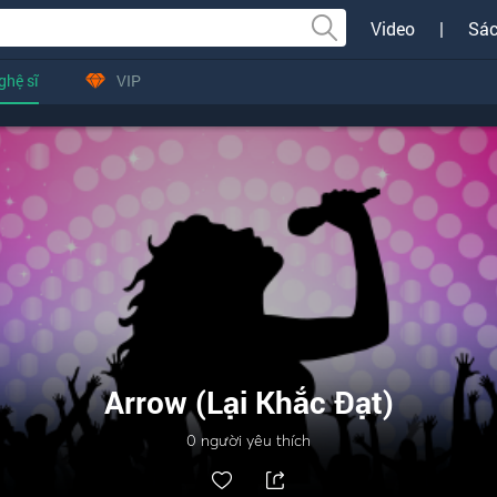
Video
|
Sác
ghệ sĩ
VIP
Arrow (Lại Khắc Đạt)
0
người yêu thích