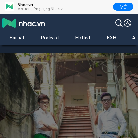
Nhac.vn
MỞ
Mở trong ứng dụng Nhac.vn
Bài hát
Podcast
Hotlist
BXH
Al