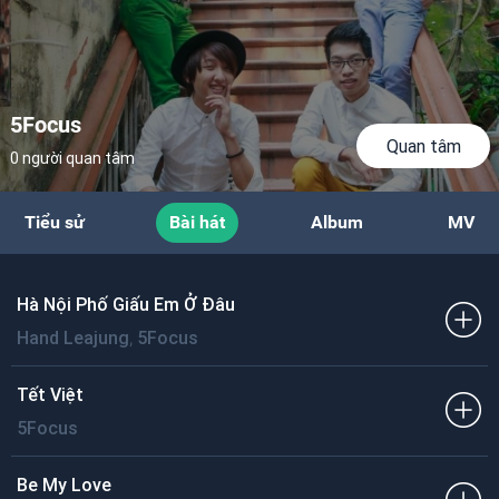
5Focus
Quan tâm
0 người quan tâm
Tiểu sử
Bài hát
Album
MV
Hà Nội Phố Giấu Em Ở Đâu
,
Hand Leajung
5Focus
Tết Việt
5Focus
Be My Love