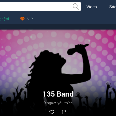
Video
|
Sác
ghệ sĩ
VIP
135 Band
0
người yêu thích