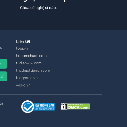
Chưa có nghệ sĩ nào.
Liên kết
ho
topi.vn
hopamchuan.com
tudienwiki.com
e
thuthuattienich.com
id
blogradio.vn
waka.vn
ội