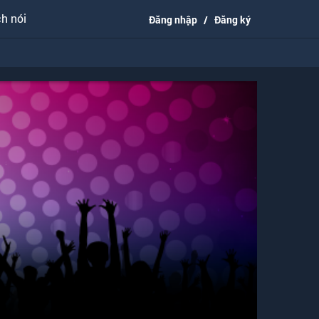
h nói
Đăng nhập
/
Đăng ký