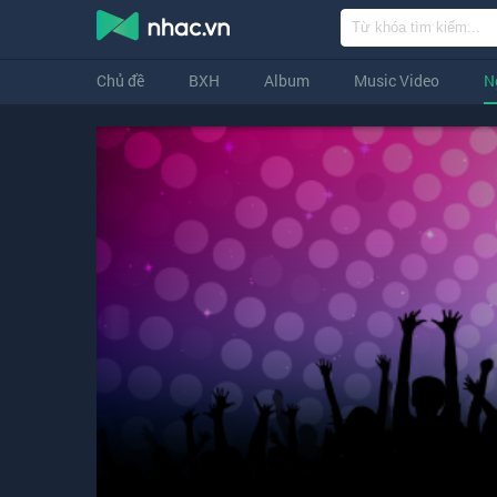
Chủ đề
BXH
Album
Music Video
N