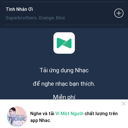
Tình Nhân Ơi
,
,
Superbrothers
Orange
Binz
Tải ứng dụng Nhạc
để nghe nhạc bạn thích.
Miễn phí
Nghe và tải
Vì Một Người
chất lượng trên
app Nhac.