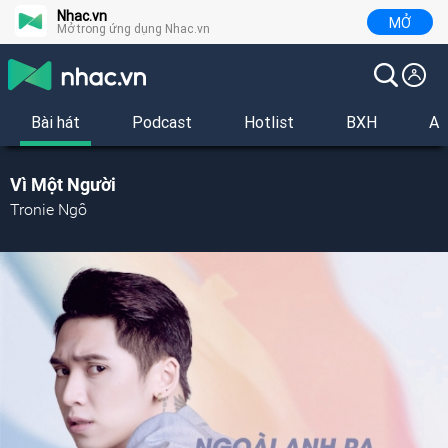
Nhac.vn
MỞ
Mở trong ứng dụng Nhac.vn
Bài hát
Podcast
Hotlist
BXH
Al
Vì Một Người
Tronie Ngô