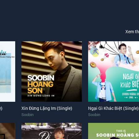
Xem t
n
e)
Xin Đừng Lặng Im (Single)
Ngại Gì Khác Biệt (Single)
Soobin
Soobin