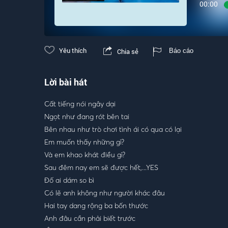
00:00
Yêu thích
Chia sẻ
Báo cáo
Lời bài hát
Cất tiếng nói ngây dại
Ngọt như đang rót bên tai
Bên nhau như trò chơi tình ái có qua có lại
Em muốn thấy những gì?
Và em khao khát điều gì?
Sau đêm nay em sẽ được hết,...YES
Đố ai dám so bì
Có lẽ anh không như người khác đâu
Hai tay dang rộng ba bốn thước
Anh đâu cần phải biết trước