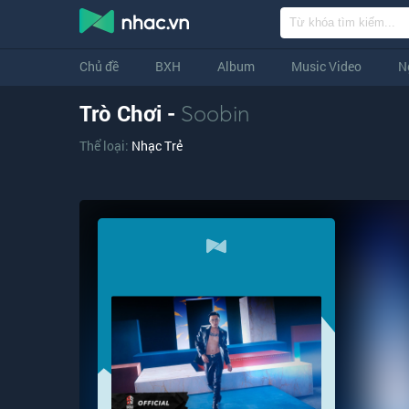
Chủ đề
BXH
Album
Music Video
N
Trò Chơi -
Soobin
Thể loại:
Nhạc Trẻ