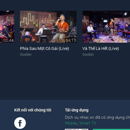
03:44
04:13
Phía Sau Một Cô Gái (Live)
Và Thế Là Hết (Live)
Soobin
Soobin
Kết nối với chúng tôi
Tải ứng dụng
Dịch vụ nhac.vn đã có ứng dụng c
Mobile
,
Smart TV