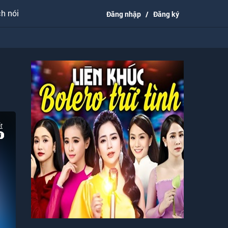
h nói
Đăng nhập
/
Đăng ký
t