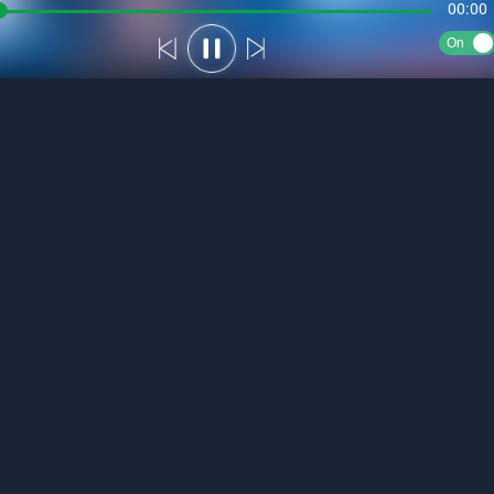
00:00
On