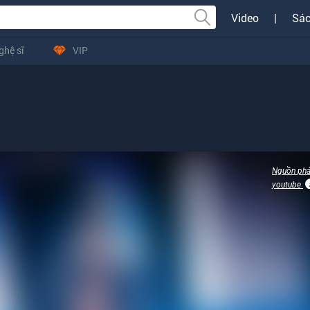
Video
|
Sác
ghệ sĩ
VIP
Nguồn phá
youtube