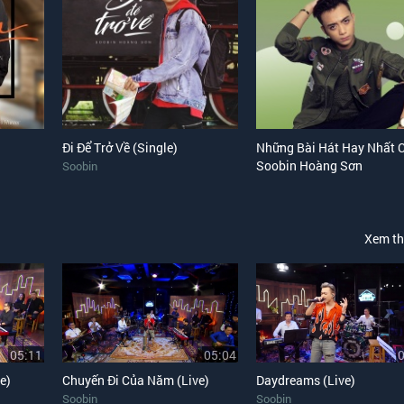
Đi Để Trở Về (Single)
Những Bài Hát Hay Nhất 
Soobin Hoàng Sơn
Soobin
Xem t
05:11
05:04
e)
Chuyến Đi Của Năm (Live)
Daydreams (Live)
Soobin
Soobin