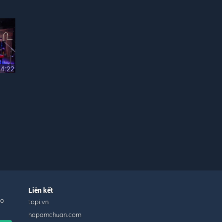
04:22
Liên kết
ho
topi.vn
hopamchuan.com