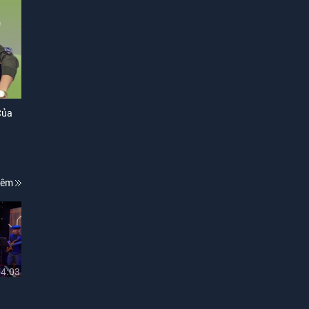
Của
hêm
04:03