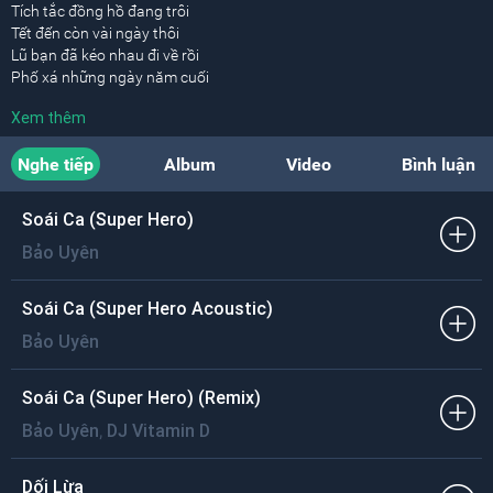
Tích tắc đồng hồ đang trôi
Tết đến còn vài ngày thôi
Lũ bạn đã kéo nhau đi về rồi
Phố xá những ngày năm cuối
Hối hả dòng người ngược xuôi
Xem thêm
Bất chợt chỉ muốn gọi về Mẹ thôi.
Nghe tiếp
Album
Video
Bình luận
Để thấy lòng được ấm áp
Giữa chốn bộn bề xa xôi
Tết này con chẳng về được Mẹ ơi
Soái Ca (Super Hero)
Muốn lắm mà con không thể
Bảo Uyên
Xót lắm nỗi nhớ xa quê
Mỗi ngày trong trái tim càng da diết.
Soái Ca (Super Hero Acoustic)
[ĐK1:]
Bảo Uyên
Nhớ quá không khí trong nhà
Nhớ quá tiếng pháo giao thừa
Nhớ lúc thức khuya cùng
Soái Ca (Super Hero) (Remix)
Nồi bánh chưng của Bà
,
Bảo Uyên
DJ Vitamin D
Nhớ quá câu chúc câu cười
Của những ngày đầu năm mới
Tết này con chẳng về được Mẹ ơi.
Dối Lừa