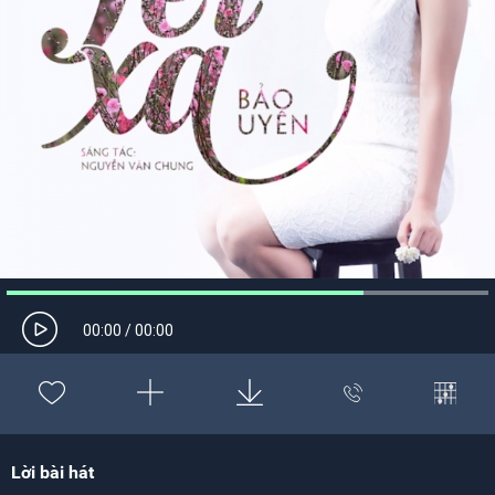
00:00
/
00:00
Lời bài hát