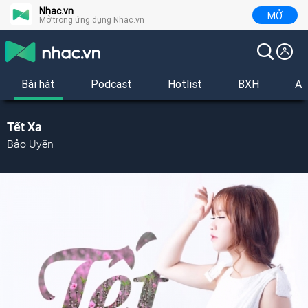
Nhac.vn
MỞ
Mở trong ứng dụng Nhac.vn
Bài hát
Podcast
Hotlist
BXH
Al
Tết Xa
Bảo Uyên