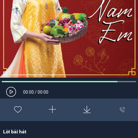
00:00
/
00:00
Lời bài hát