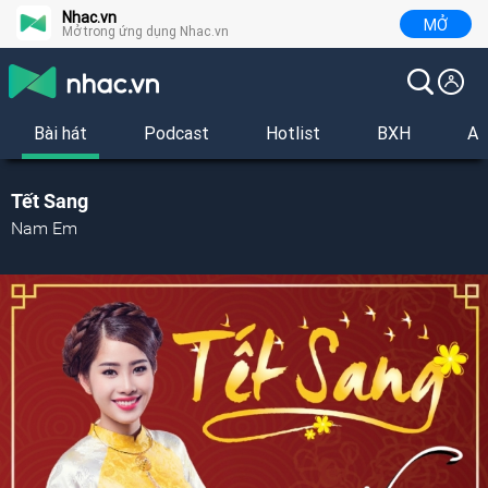
Nhac.vn
MỞ
Mở trong ứng dụng Nhac.vn
Bài hát
Podcast
Hotlist
BXH
Al
Tết Sang
Nam Em