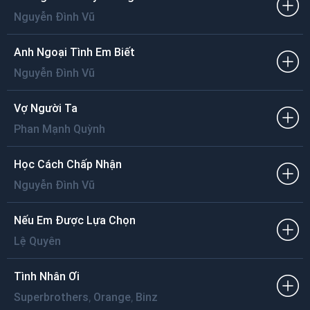
Tết là những tiếng trống lân mừng vui
Là cho nhau câu chúc tiếng cười
Nguyễn Đình Vũ
Là bên nhau cùng chào năm mới.
Anh Ngoại Tình Em Biết
Nguyễn Đình Vũ
Vợ Người Ta
Phan Mạnh Quỳnh
Học Cách Chấp Nhận
Nguyễn Đình Vũ
Nếu Em Được Lựa Chọn
Lệ Quyên
Tình Nhân Ơi
,
,
Superbrothers
Orange
Binz