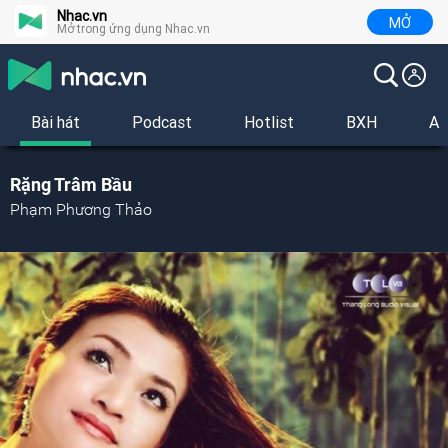
Nhac.vn
MỞ
Mở trong ứng dụng Nhac.vn
Bài hát
Podcast
Hotlist
BXH
Al
Rặng Trâm Bầu
Phạm Phương Thảo