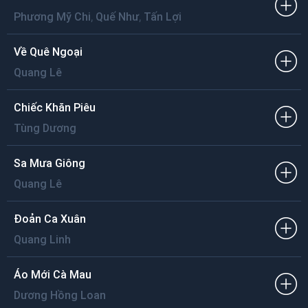
,
,
Phương Mỹ Chi
Quế Như
Tấn Lợi
Về Quê Ngoại
Quang Lê
Chiếc Khăn Piêu
Tùng Dương
Sa Mưa Giông
Quang Lê
Đoản Ca Xuân
Quang Linh
Áo Mới Cà Mau
Dương Hồng Loan