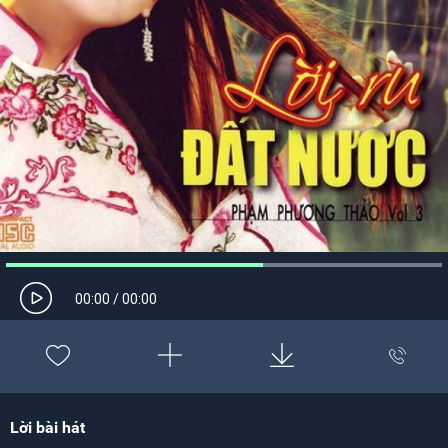
00:00
/
00:00
Lời bài hát