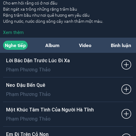
Cho em hỏi rằng có ở nơi đâu
Bát ngát xa trông những rặng trâm bầu
Rặng trâm bầu như nơi quê hương em yêu dấu
Uống nước, nước dòng sông cây xanh thắm một màu.
Xem thêm
Mênh mông biển rộng gió lộng từ nơi đâu
Gió mát xa đưa tán rặng trâm bầu
Nghe tiếp
Album
Video
Bình luận
Rặng trâm bầu hôm xưa cây che sương che nắng
Rung rinh lá ngụy trang tươi xanh giữ vẹn màu.
Lời Bác Dặn Trước Lúc Đi Xa
[ĐK:]
Phạm Phương Thảo
Ơ mưa nắng dãi dầu thêm trăm gửi ngàn yêu ơ trâm bầu
Cây trâm bầu ơ cây cắm sâu vào lòng đất
Ôm ấp bờ kênh dài sóng dội mà cây vẫn hát
Neo Đậu Bến Quê
Như khắp dân làng mình bám chặt quê hương.
Phạm Phương Thảo
Tổ Quốc yêu thương
Đất mẹ thơm hương sáng đẹp muôn phương
Một Khúc Tâm Tình Của Người Hà Tĩnh
Rạng rỡ tấm gương luyện lên ý chí ngoan cường.
Phạm Phương Thảo
Em Đi Trên Cỏ Non