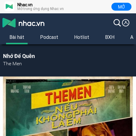
Nhac.vn
MỞ
Mở trong ứng dụng Nhac.vn
Bài hát
Podcast
Hotlist
BXH
Al
Nhớ Để Quên
The Men