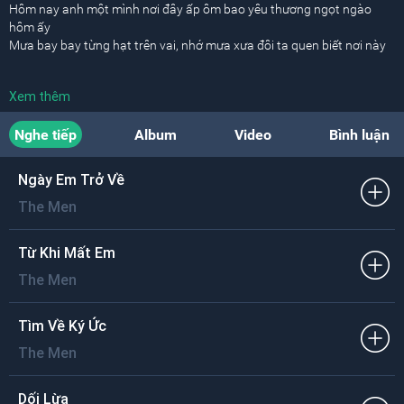
Hôm nay anh một mình nơi đây ấp ôm bao yêu thương ngọt ngào
hôm ấy
Mưa bay bay từng hạt trên vai, nhớ mưa xưa đôi ta quen biết nơi này
Sau cơn mưa cầu vòng ghé qua bước chân anh lang thang nhặt từng
Xem thêm
chiếc lá
Anh ngu ngơ gọi người thiết tha, chợt biết ra xung quanh ai cũng xa lạ
Nghe tiếp
Album
Video
Bình luận
Thế nước mắt cứ khẽ lại rơi nỗi đau riêng trong tim không nói nên lời,
hỡi ký ức hỡi kỷ niệm ơi vẫn quanh ta nhưng xa vụt tầm tay với
Ngày Em Trở Về
The Men
Tiếc nuối những lúc ấy gần nhau, có yêu nhau nên xa nhau mới âu
sầu.
Hỡi nước mắt hỡi những niềm đau hãy cho ta vô tâm quên phút ban
Từ Khi Mất Em
đầu …
The Men
Tìm Về Ký Ức
The Men
Dối Lừa