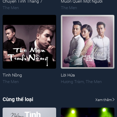
Chuyện Tình Tháng 7
Muốn Quên Một Người
The Men
The Men
Tình Nồng
Lời Hứa
The Men
Hương Tràm
,
The Men
Cùng thể loại
Xem thêm