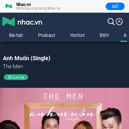
Nhac.vn
MỞ
Mở trong ứng dụng Nhac.vn
Bài hát
Podcast
Hotlist
BXH
Al
Anh Muốn (Single)
The Men
Lưu lại