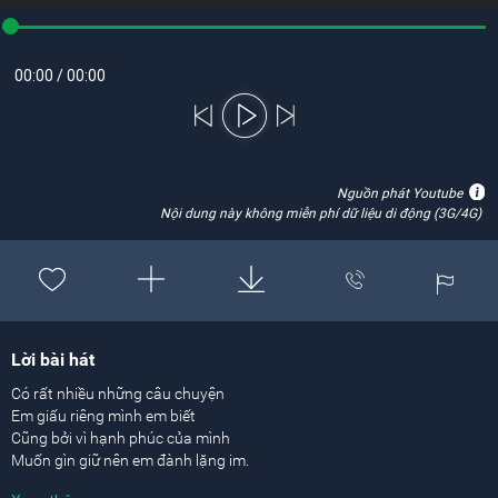
00:00
/
00:00
Nguồn phát Youtube
Nội dung này không miễn phí dữ liệu di động (3G/4G)
Lời bài hát
Có rất nhiều những câu chuyện
Em giấu riêng mình em biết
Cũng bởi vì hạnh phúc của mình
Muốn gìn giữ nên em đành lặng im.