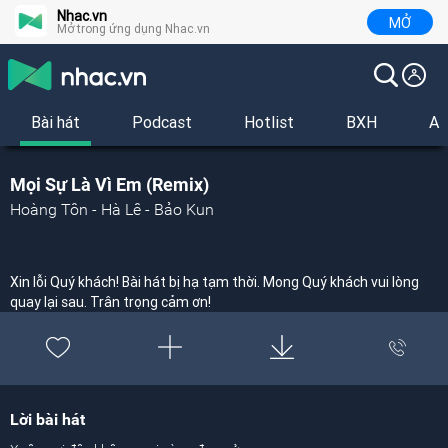
Nhac.vn
MỞ
Mở trong ứng dụng Nhac.vn
Bài hát
Podcast
Hotlist
BXH
Al
Mọi Sự Là Vì Em (Remix)
Hoàng Tôn - Hà Lê - Bảo Kun
Xin lỗi Quý khách! Bài hát bị hạ tạm thời. Mong Quý khách vui lòng
quay lại sau. Trân trọng cảm ơn!
Lời bài hát