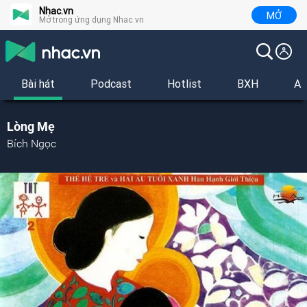
Nhac.vn
MỞ
Mở trong ứng dụng Nhac.vn
Bài hát
Podcast
Hotlist
BXH
Al
Lòng Mẹ
Bích Ngọc