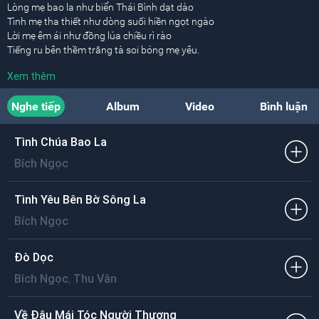
Lòng mẹ bao la như biển Thái Bình dạt dào
Tình mẹ tha thiết như dòng suối hiền ngọt ngào
Lời mẹ êm ái như đồng lúa chiều rì rào
Tiếng ru bên thềm trăng tà soi bóng mẹ yêu.
Xem thêm
Lòng mẹ thương con như vầng trăng tròn mùa thu
Tình mẹ yêu mến như làn gió đùa mặt hồ
Nghe tiếp
Album
Video
Bình luận
Lời ru man mác êm như sáo diều dật dờ
Nắng mưa sớm chiều vui cùng tiếng hát trẻ thơ.
Tình Chúa Bao La
[ĐK:]
Bích Ngọc
Thương con thao thức bao đêm trường
Con đã yên giấc mẹ hiền vui sướng biết bao
Thương con khuya sớm bao tháng ngày
Tình Yêu Bên Bờ Sông La
Lặn lội gieo neo nuôi con tới ngày lớn khôn.
Bích Ngọc
Dù cho mưa gió không quản thân gầy mẹ hiền
Một sương hai nắng cho bạc mái đầu buồn phiền
Đò Dọc
Ngày đêm sớm tối vui cùng con nhỏ một niềm
,
Bích Ngọc
Thu Vân
Tiếng ru êm đềm mẹ hiền năm tháng triền miên.
Về Đâu Mái Tóc Người Thương