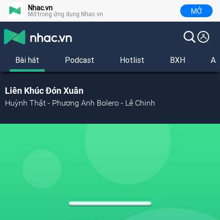
Nhac.vn
MỞ
Mở trong ứng dụng Nhac.vn
Bài hát
Podcast
Hotlist
BXH
Al
Liên Khúc Đón Xuân
Huỳnh Thật - Phương Anh Bolero - Lê Chinh