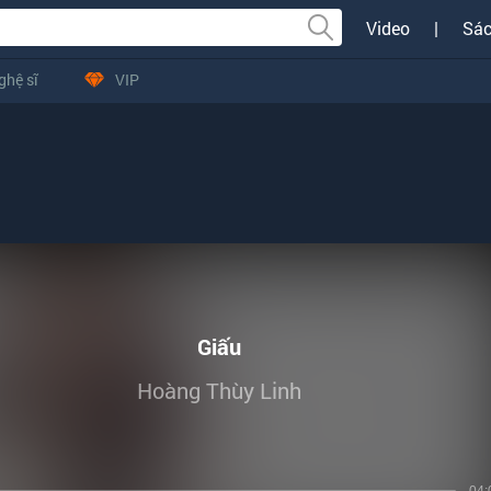
Video
|
Sác
ghệ sĩ
VIP
Giấu
Hoàng Thùy Linh