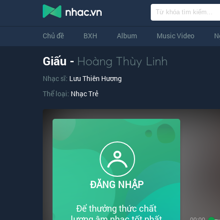
Chủ đề
BXH
Album
Music Video
N
Giấu -
Hoàng Thùy Linh
Nhạc sĩ:
Lưu Thiên Hương
Thể loại:
Nhạc Trẻ
ĐĂNG NHẬP
Để thưởng thức chất
lượng âm nhạc tốt nhất