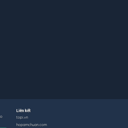
Liên kết
ho
topi.vn
hopamchuan.com