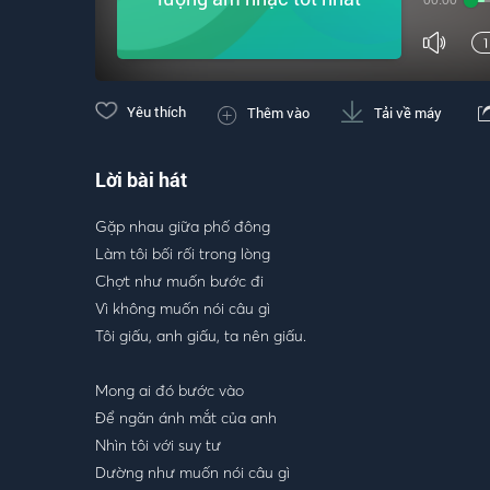
00:00
Yêu thích
Thêm vào
Tải về máy
Lời bài hát
Gặp nhau giữa phố đông
Làm tôi bối rối trong lòng
Chợt như muốn bước đi
Vì không muốn nói câu gì
Tôi giấu, anh giấu, ta nên giấu.
Mong ai đó bước vào
Để ngăn ánh mắt của anh
Nhìn tôi với suy tư
Dường như muốn nói câu gì