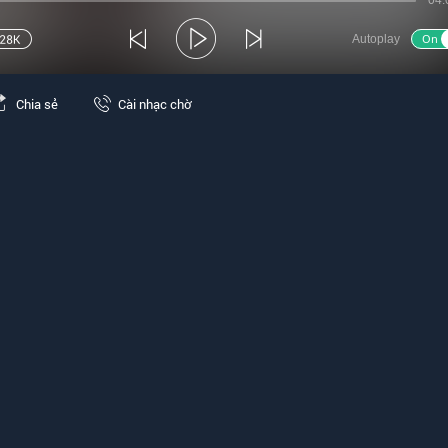
04:
Autoplay
Chia sẻ
Cài nhạc chờ