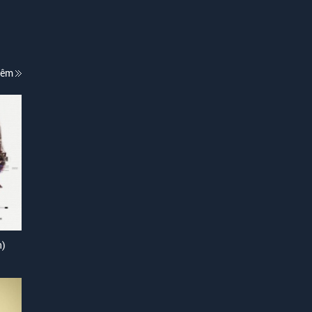
hêm
n)