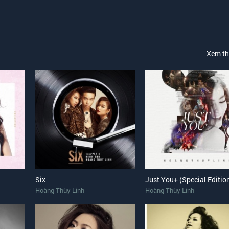
Xem t
Six
Just You+ (Special Editio
Hoàng Thùy Linh
Hoàng Thùy Linh