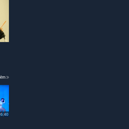
hêm
06:40