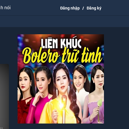
h nói
Đăng nhập
/
Đăng ký