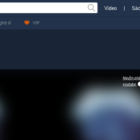
Video
|
Sác
ghệ sĩ
VIP
Nguồn phá
youtube