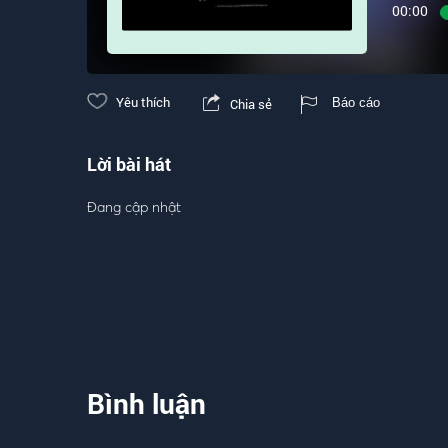
00:00
Yêu thích
Chia sẻ
Báo cáo
Lời bài hát
Đang cập nhật
Bình luận