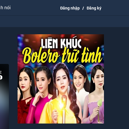
h nói
Đăng nhập
/
Đăng ký
t