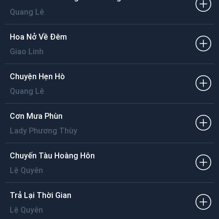
Khi mà em chưa nghe trái tim mình rung động
Thuở mẹ đợi cha thương lắm như ruộng đợi phù sa.
Quang Lê
Hoa Nở Về Đêm
Giao Linh
Chuyện Hẹn Hò
Quang Lê
Cơn Mưa Phùn
Lady Phương Thùy
Chuyến Tàu Hoàng Hôn
Lệ Quyên
Trả Lại Thời Gian
Lệ Quyên