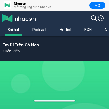
Nhac.vn
MỞ
Mở trong ứng dụng Nhac.vn
Bài hát
Podcast
Hotlist
BXH
Al
Em Đi Trên Cỏ Non
Xuân Viên