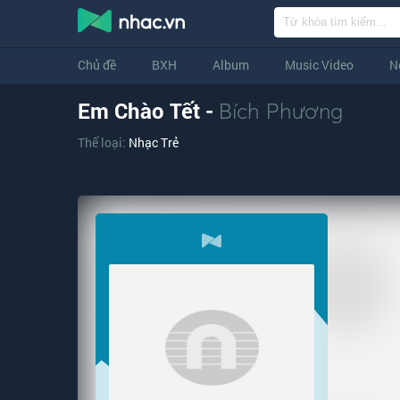
Chủ đề
BXH
Album
Music Video
N
Em Chào Tết -
Bích Phương
Thể loại:
Nhạc Trẻ