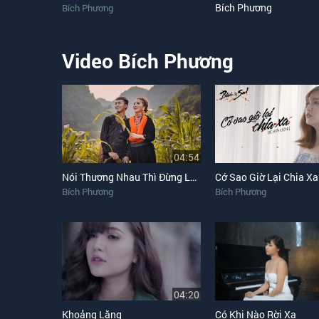
Bích Phương
Bích Phương
Video Bích Phương
04:54
Nói Thương Nhau Thì Đừng Làm Trái Tim Em Đau
Cớ Sao Giờ Lại Chia Xa
Bích Phương
Bích Phương
04:20
Khoảng Lặng
Có Khi Nào Rời Xa