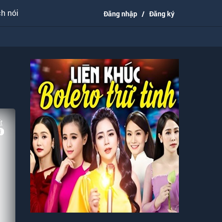
h nói
Đăng nhập
/
Đăng ký
t