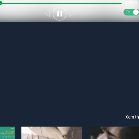
00:00
On
Xem t