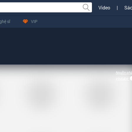
Video
|
Sác
ghệ sĩ
VIP
Nguồn phá
youtube