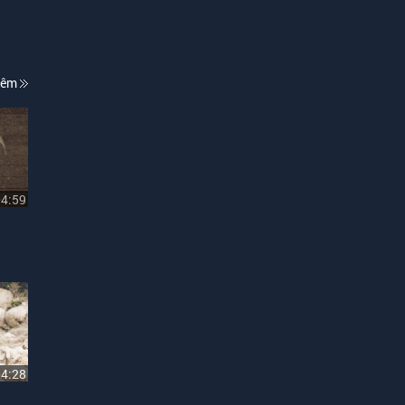
hêm
04:59
04:28