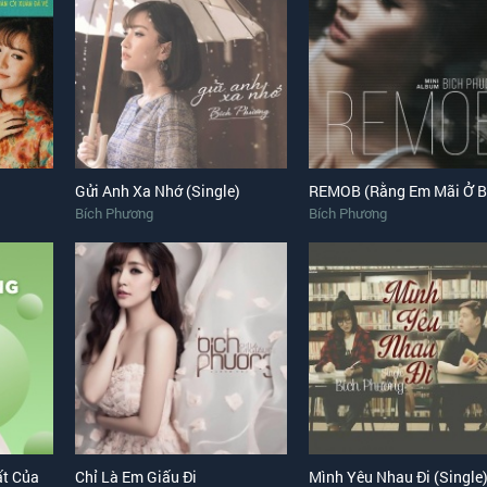
Gửi Anh Xa Nhớ (Single)
REMOB (Rằng Em Mãi Ở B
Bích Phương
Bích Phương
ất Của
Chỉ Là Em Giấu Đi
Mình Yêu Nhau Đi (Single