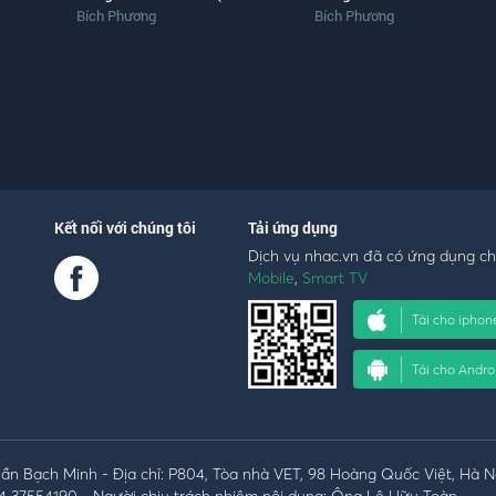
Bích Phương
Bích Phương
Kết nối với chúng tôi
Tải ứng dụng
Dịch vụ nhac.vn đã có ứng dụng c
Mobile
,
Smart TV
Tải cho iphon
Tải cho Andro
n Bạch Minh - Địa chỉ: P804, Tòa nhà VET, 98 Hoàng Quốc Việt, Hà N
4 37554190 - Người chịu trách nhiệm nội dung: Ông Lê Hữu Toàn