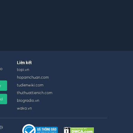
Liên kết
ho
topi.vn
hopamchuan.com
tudienwiki.com
e
thuthuattienich.com
id
blogradio.vn
waka.vn
ội