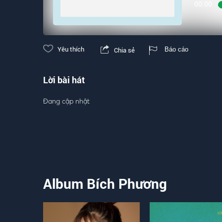
00:00
Yêu thích
Chia sẻ
Báo cáo
Lời bài hát
Đang cập nhật
Album Bích Phương