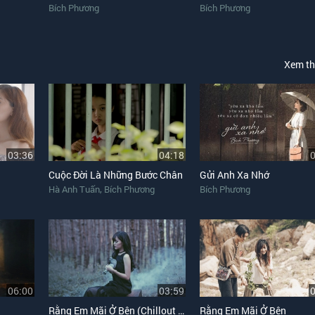
Bích Phương
Bích Phương
Xem t
03:36
04:18
Cuộc Đời Là Những Bước Chân
Gửi Anh Xa Nhớ
,
Hà Anh Tuấn
Bích Phương
Bích Phương
06:00
03:59
Rằng Em Mãi Ở Bên (Chillout Version)
Rằng Em Mãi Ở Bên