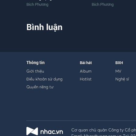
Bích Phương
Bích Phương
Bình luận
Thông tin
Bài hát
BXH
Giới thiệu
Album
MV
Điều khoản sử dụng
Hotlist
Nghệ sĩ
Quyền riêng tư
Cơ quan chủ quản Công ty Cổ phầ
Email: Nhac@vega.com.vn Tel: 02