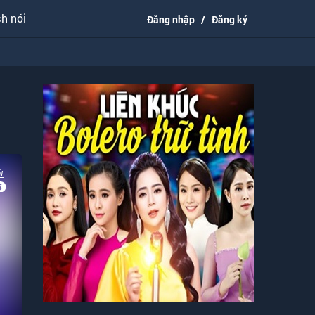
h nói
Đăng nhập
/
Đăng ký
t