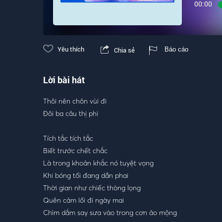
00:00
Yêu thích
Chia sẻ
Báo cáo
Lời bài hát
Thôi nên chôn vùi đi
Đôi ba câu thị phi
Tích tắc tích tắc
Biết trước chết chắc
Là trong khoản khắc nó tuyệt vọng
Khi bóng tối đang dần phai
Thời gian như chiếc thòng lọng
Quên cảm lối đi ngày mai
Chìm dắm say sưa vào trong cơn ảo mộng