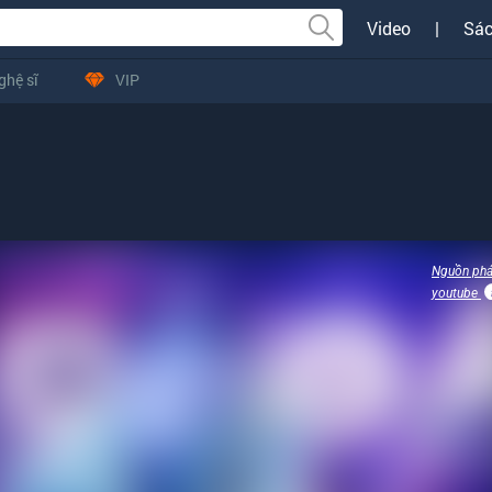
Video
|
Sác
ghệ sĩ
VIP
Nguồn phá
youtube