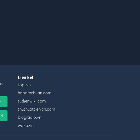
Liên kết
ho
topi.vn
hopamchuan.com
tudienwiki.com
e
thuthuattienich.com
id
blogradio.vn
waka.vn