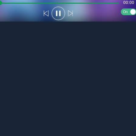
00:00
On