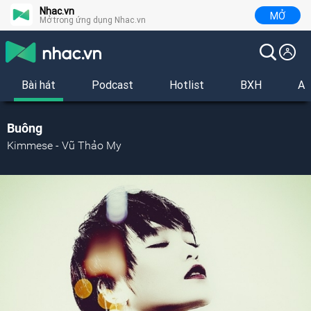
Nhac.vn
MỞ
Mở trong ứng dụng Nhac.vn
Bài hát
Podcast
Hotlist
BXH
Al
Buông
Kimmese - Vũ Thảo My