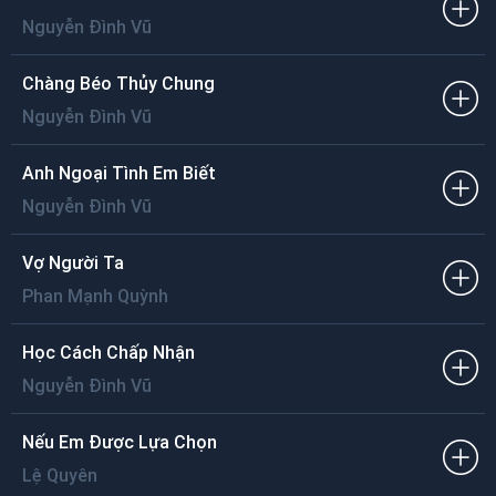
Rồi từng giờ từng giây trôi qua tim em vỡ nát
Hãy nói em cho một câu vì sao ta đã mất nhau từ đây
Nguyễn Đình Vũ
Là vì anh do anh dối gian hay vì em đa nghi nên đánh mất
Tiếc nuối làm gì, níu kéo làm chi cuộc tình gian dối.
Chàng Béo Thủy Chung
[Coda:]
Nguyễn Đình Vũ
Yêu đôi khi không như ta mơ
Yêu đôi khi đùa vui
Anh Ngoại Tình Em Biết
Yêu đôi khi chẳng quan tâm chi
Chỉ yêu là yêu.
Nguyễn Đình Vũ
Xa nhau anh mới thấy trống vắng
Vợ Người Ta
Xa nhau anh ngẩn ngơ
Xa nhau anh vẫn nhớ đến em ngày xưa.
Phan Mạnh Quỳnh
Học Cách Chấp Nhận
Nguyễn Đình Vũ
Nếu Em Được Lựa Chọn
Lệ Quyên