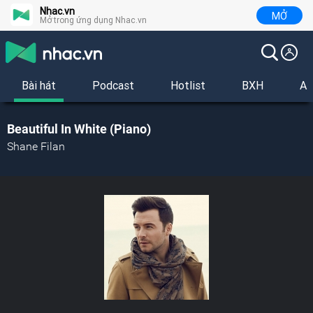
Nhac.vn
MỞ
Mở trong ứng dụng Nhac.vn
Bài hát
Podcast
Hotlist
BXH
Al
Beautiful In White (Piano)
Shane Filan