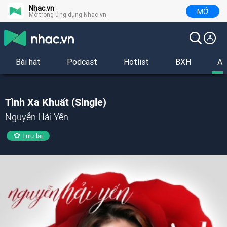
Nhac.vn
MỞ
Mở trong ứng dụng Nhac.vn
Bài hát
Podcast
Hotlist
BXH
Al
Tình Xa Khuất (Single)
Nguyễn Hải Yến
Lưu lại