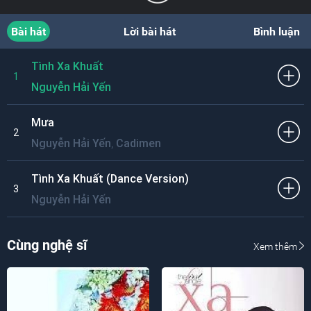
Bài hát
Lời bài hát
Bình luận
Tình Xa Khuất
1
Nguyễn Hải Yến
Mưa
2
,
Nguyễn Hải Yến
Cadimen
Tình Xa Khuất (Dance Version)
3
Nguyễn Hải Yến
Cùng nghệ sĩ
Xem thêm