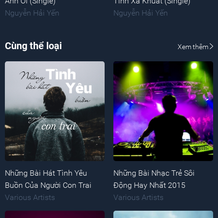
Anh Ơi (Single)
Tình Xa Khuất (Single)
Nguyễn Hải Yến
Nguyễn Hải Yến
Cùng thể loại
Xem thêm
Những Bài Hát Tình Yêu
Những Bài Nhạc Trẻ Sôi
Buồn Của Người Con Trai
Động Hay Nhất 2015
Various Artists
Various Artists