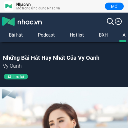
Nhac.vn
MỞ
Mở trong ứng dụng Nhac.vn
Bài hát
Podcast
Hotlist
BXH
Al
Những Bài Hát Hay Nhất Của Vy Oanh
Vy Oanh
Lưu lại