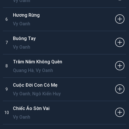
Vy Oanh
Hương Rừng
6
Vy Oanh
Buông Tay
7
Vy Oanh
Trăm Năm Không Quên
8
,
Quang Hà
Vy Oanh
Cuộc Đời Con Có Mẹ
9
,
Vy Oanh
Ngô Kiến Huy
Chiếc Áo Sờn Vai
10
Vy Oanh