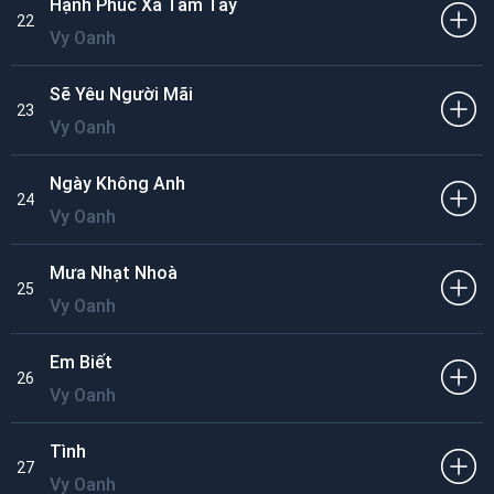
Hạnh Phúc Xa Tầm Tay
22
Vy Oanh
Sẽ Yêu Người Mãi
23
Vy Oanh
Ngày Không Anh
24
Vy Oanh
Mưa Nhạt Nhoà
25
Vy Oanh
Em Biết
26
Vy Oanh
Tình
27
Vy Oanh