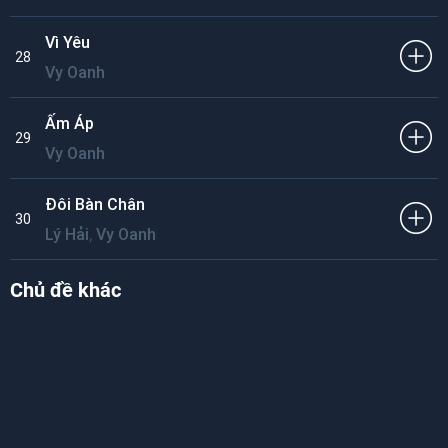
Vì Yêu
28
Vy Oanh
Ấm Áp
29
Vy Oanh
Đôi Bàn Chân
30
,
Lý Hải
Vy Oanh
Chủ đề khác