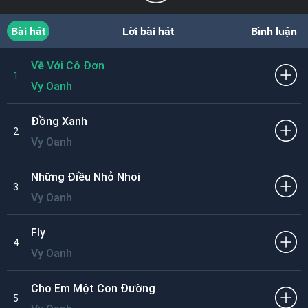
Bài hát
Lời bài hát
Bình luận
Về Với Cô Đơn
1
Vy Oanh
Đồng Xanh
2
Vy Oanh
Những Điều Nhỏ Nhoi
3
Vy Oanh
Fly
4
Vy Oanh
Cho Em Một Con Đường
5