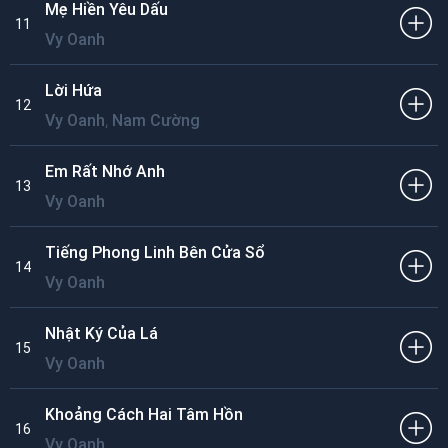
Mẹ Hiền Yêu Dấu
11
Vy Oanh
Lời Hứa
12
,
Vy Oanh
Nam Cường
Em Rất Nhớ Anh
13
Vy Oanh
Tiếng Phong Linh Bên Cửa Sổ
14
Vy Oanh
Nhật Ký Của Lá
15
Vy Oanh
Khoảng Cách Hai Tâm Hồn
16
Vy Oanh