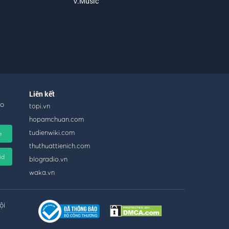
V.Music
Liên kết
ho
topi.vn
hopamchuan.com
tudienwiki.com
e
thuthuattienich.com
id
blogradio.vn
waka.vn
ội