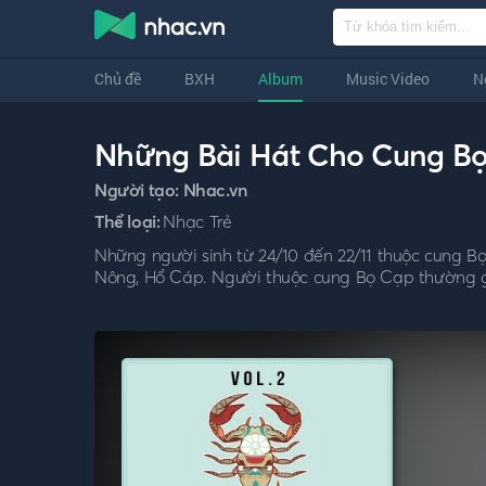
Chủ đề
BXH
Album
Music Video
N
Những Bài Hát Cho Cung Bọ 
Người tạo:
Nhac.vn
Thể loại:
Nhạc Trẻ
Những người sinh từ 24/10 đến 22/11 thuộc cung B
Nông, Hổ Cáp. Người thuộc cung Bọ Cạp thường giàu