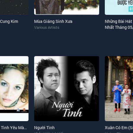
 Cung Kim
Mùa Giáng Sinh Xưa
Những Bài Hát
Nhất Tháng 05
Various Artists
Ngày Xưa Anh Đến - Tình Yêu Màu Tím
Người Tình
Xuân Có Em (S