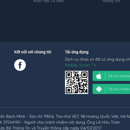
,
Khắc Việt
Lê Hiếu
Hoàng Tôn
Kết nối với chúng tôi
Tải ứng dụng
Dịch vụ nhac.vn đã có ứng dụng c
Mobile
,
Smart TV
Tải cho iphon
Tải cho Andro
n Bạch Minh - Địa chỉ: P804, Tòa nhà VET, 98 Hoàng Quốc Việt, Hà N
4 37554190 - Người chịu trách nhiệm nội dung: Ông Lê Hữu Toàn
do Bộ Thông Tin và Truyền thông cấp ngày 04/07/2017