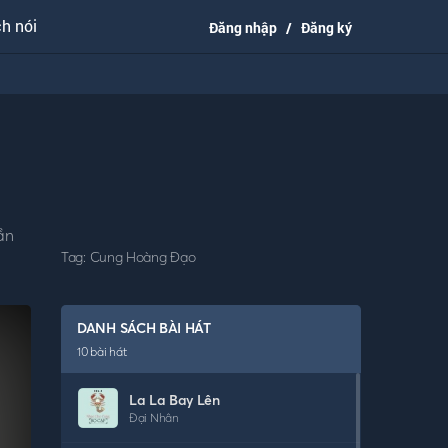
h nói
Đăng nhập
/
Đăng ký
ần
Tag:
Cung Hoàng Đạo
DANH SÁCH BÀI HÁT
10
bài hát
La La Bay Lên
Đại Nhân