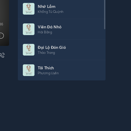
Nhớ Lắm
Khổng Tú Quỳnh
36
Viên Đá Nhỏ
Hải Băng
Đại Lộ Đón Gió
Thảo Trang
Tôi Thích
Phương Uyên
Nơi Ấy
Hà Okio
Chỉ Cần Có Nhau
Việt Tú
Chỉ Là Giấc Mơ