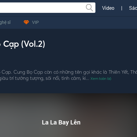
Video
|
Sác
ghệ sĩ
VIP
Cạp (Vol.2)
ọ Cạp. Cung Bọ Cạp còn có những tên gọi khác là Thiên Yết, Th
 trí tưởng tượng, sôi nổi, tình cảm, ki...
Xem toàn bộ
La La Bay Lên