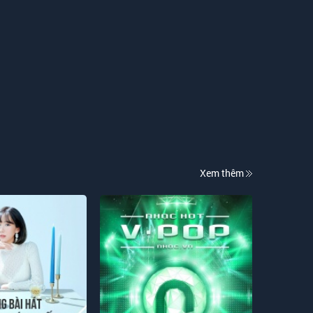
Giang Hồng Ngọc
Cầm Tay Anh
Đoàn Thúy Trang
Sài Gòn Tôi Và Tôi
Lâm Hùng
Xem thêm