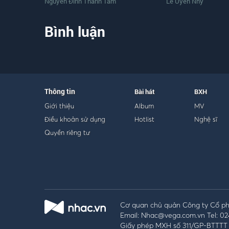
Nguyễn Đình Thanh Tâm
Lê Uyên Nhy
Bình luận
Thông tin
Bài hát
BXH
Giới thiệu
Album
MV
Điều khoản sử dụng
Hotlist
Nghệ sĩ
Quyền riêng tư
Cơ quan chủ quản Công ty Cổ phầ
Email: Nhac@vega.com.vn Tel: 02
Giấy phép MXH số 311/GP-BTTTT 