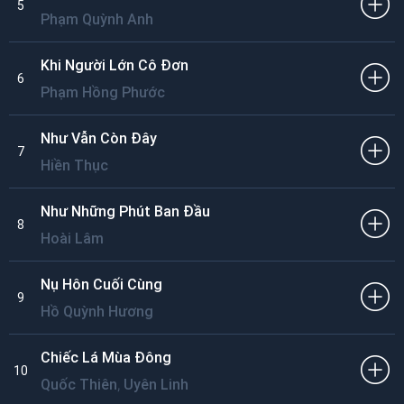
5
Phạm Quỳnh Anh
Khi Người Lớn Cô Đơn
6
Phạm Hồng Phước
Như Vẫn Còn Đây
7
Hiền Thục
Như Những Phút Ban Đầu
8
Hoài Lâm
Nụ Hôn Cuối Cùng
9
Hồ Quỳnh Hương
Chiếc Lá Mùa Đông
10
,
Quốc Thiên
Uyên Linh