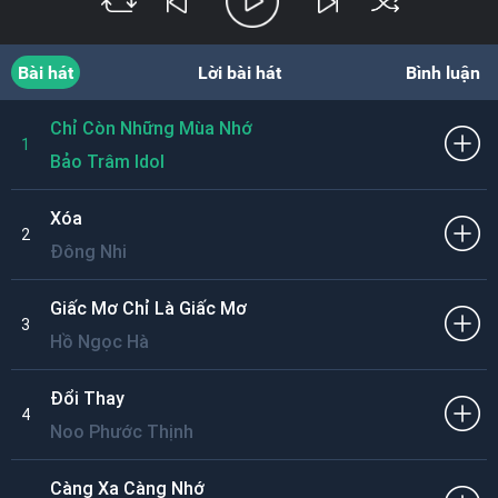
Bài hát
Lời bài hát
Bình luận
Chỉ Còn Những Mùa Nhớ
1
Bảo Trâm Idol
Xóa
2
Đông Nhi
Giấc Mơ Chỉ Là Giấc Mơ
3
Hồ Ngọc Hà
Đổi Thay
4
Noo Phước Thịnh
Càng Xa Càng Nhớ