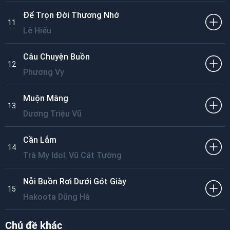
Để Trọn Đời Thương Nhớ
11
Lê Hiếu
Câu Chuyện Buồn
12
Phương Vy
Muộn Màng
13
Dương Triệu Vũ
Cần Lắm
14
,
Trà My Idol
Vũ Cát Tường
Nỗi Buồn Rơi Dưới Gót Giày
15
Hakoota Dũng Hà
Chủ đề khác