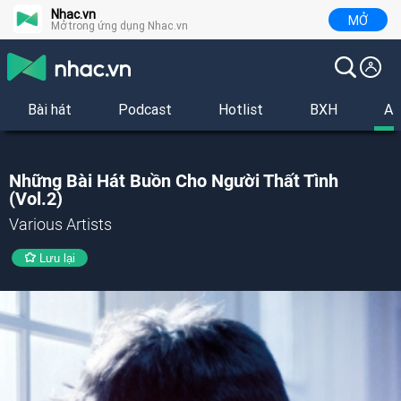
Nhac.vn
MỞ
Mở trong ứng dụng Nhac.vn
Bài hát
Podcast
Hotlist
BXH
Al
Những Bài Hát Buồn Cho Người Thất Tình
(Vol.2)
Various Artists
Lưu lại