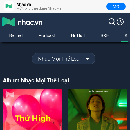
Nhac.vn
MỞ
Mở trong ứng dụng Nhac.vn
Bài hát
Podcast
Hotlist
BXH
Al
Nhạc Mọi Thể Loại
Album Nhạc Mọi Thể Loại