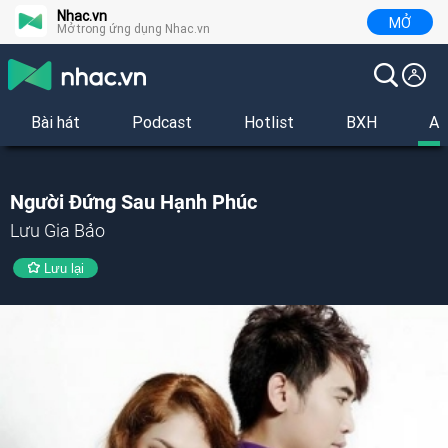
Nhac.vn
MỞ
Mở trong ứng dụng Nhac.vn
Bài hát
Podcast
Hotlist
BXH
Al
Người Đứng Sau Hạnh Phúc
Lưu Gia Bảo
Lưu lại