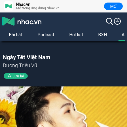
Nhac.vn
MỞ
Mở trong ứng dụng Nhac.vn
Bài hát
Podcast
Hotlist
BXH
Al
Ngày Tết Việt Nam
Dương Triệu Vũ
Lưu lại