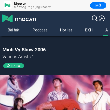
Nhac.vn
MỞ
Mở trong ứng dụng Nhac.vn
Bài hát
Podcast
Hotlist
BXH
Al
Minh Vy Show 2006
Various Artists 1
Lưu lại