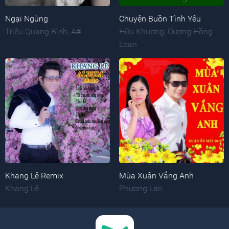
Ngại Ngùng
Chuyện Buồn Tình Yêu
Triệu Quang Bình
,
A#
Hữu Khương
,
Dương Hồng
Loan
Khang Lê Remix
Mùa Xuân Vắng Anh
Khang Lê
Phương Lan