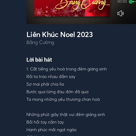
00:00
Liên Khúc Noel 2023
Bằng Cường
Lời bài hát
1. Cất tiếng yêu hoà trong đêm giáng sinh
Rồi ta trao nhau đắm say
Sợ mai phải chia lìa
Bước qua từng đau đớn đã qua
Ta mong những yêu thương chan hoà
Những phút giây thật vui đêm giáng sinh
Bồi hồi tay nắm tay
Hạnh phúc mãi ngọt ngào