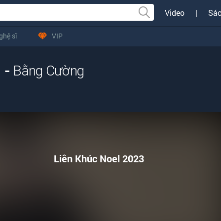
Video
|
Sác
ghệ sĩ
VIP
) -
Bằng Cường
Liên Khúc Noel 2023