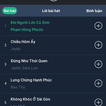
Bài hát
Lời bài hát
Bình luận
Khi Người Lớn Cô Đơn
1
Phạm Hồng Phước
Chiều Hôm Ấy
2
Jaykii
Đừng Như Thói Quen
3
,
Jaykii
Sara Lưu
Lưng Chừng Hạnh Phúc
4
Bảo Thy
Không Khóc Ở Sài Gòn
5