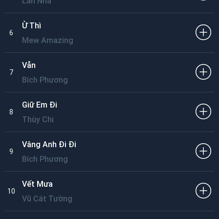
Lân Nhã
Ừ Thì
6
Mew Amazing
Vẫn
7
Bích Phương
Giữ Em Đi
8
Thùy Chi
Vâng Anh Đi Đi
9
Bích Phương
Vết Mưa
10
Vũ Cát Tường