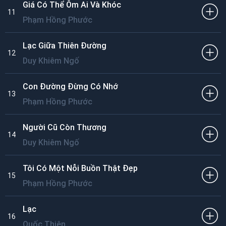
Giá Có Thể Ôm Ai Và Khóc
11
Phạm Hồng Phước
Lạc Giữa Thiên Đường
12
Duy Khiêm Ngố
Con Đường Đừng Có Nhớ
13
Phạm Hồng Phước
Người Cũ Còn Thương
14
Duy Khiêm Ngố
Tôi Có Một Nỗi Buồn Thật Đẹp
15
Phạm Hồng Phước
Lạc
16
Quốc Thiên