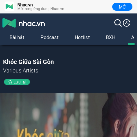
Nhac.vn
MỞ
Mở trong ứng dụng Nhac.vn
Bài hát
Podcast
Hotlist
BXH
Al
Khóc Giữa Sài Gòn
Various Artists
Lưu lại