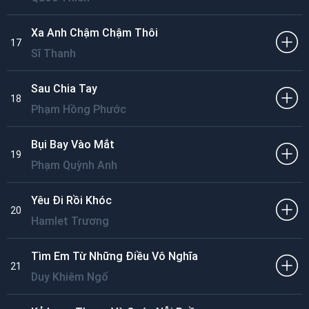
Xa Anh Chậm Chậm Thôi
17
Sĩ Thanh
Sau Chia Tay
18
Phạm Hồng Phước
Bụi Bay Vào Mắt
19
Phạm Quỳnh Anh
Yêu Đi Rồi Khóc
20
Hamlet Trương
Tìm Em Từ Những Điều Vô Nghĩa
21
Duy Khiêm Ngố