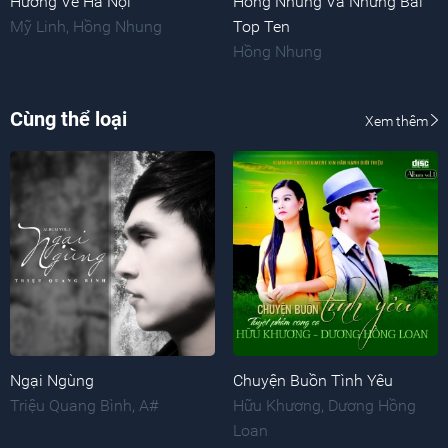
Hướng Về Hà Nội
Hồng Nhung Và Những Bài
Mỹ Linh
,
Hồng Nhung
Top Ten
Hồng Nhung
Cùng thể loại
Xem thêm
Ngại Ngùng
Chuyện Buồn Tình Yêu
Triệu Quang Bình
,
A#
Hữu Khương
,
Dương Hồng
Loan