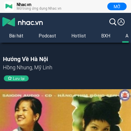
Nhac.vn
MỞ
Mở trong ứng dụng Nhac.vn
Bài hát
Podcast
Hotlist
BXH
Al
Hướng Về Hà Nội
Hồng Nhung, Mỹ Linh
Lưu lại