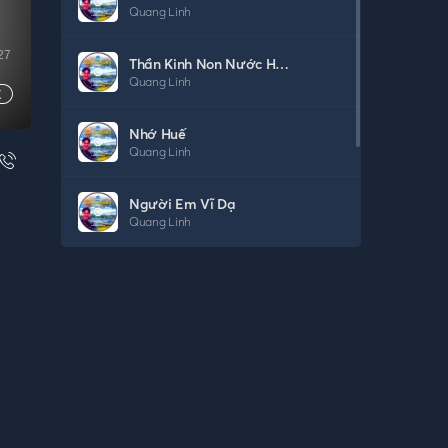
Quang Linh
27
Thần Kinh Non Nước Hữu Tình
Quang Linh
Nhớ Huế
Quang Linh
Người Em Vĩ Dạ
Quang Linh
Huế Tình Yêu Của Tôi
Quang Linh
Huế Đêm Trăng
Quang Linh