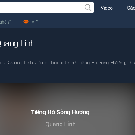
Video
|
Sác
ghệ sĩ
VIP
uang Linh
sĩ: Quang Linh với các bài hát như: Tiếng Hò Sông Hương, Th
Tiếng Hò Sông Hương
Quang Linh