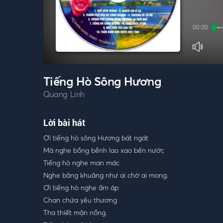
00:00
Tiếng Hò Sông Hương
Quang Linh
Lời bài hát
Ơi tiếng hò sông Hương bát ngát
Mà nghe bồng bềnh lao xao bến nước
Tiếng hò nghe man mác
Nghe bâng khuâng như ai chờ ai mong.
Ơi tiếng hò nghe ấm áp
Chan chứa yêu thương
Tha thiết mặn nồng.