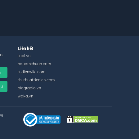
Liên kết
ho
topi.vn
hopamchuan.com
tudienwiki.com
e
thuthuattienich.com
id
blogradio.vn
waka.vn
ội