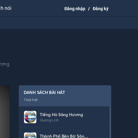
h nói
Đăng nhập
/
Đăng ký
ương
DANH SÁCH BÀI HÁT
7
bài hát
Tiếng Hò Sông Hương
Quang Linh
Thành Phố Bên Bờ Sông Hương