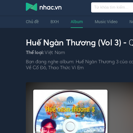
Chủ đề
BXH
Album
Music Video
N
Huế Ngàn Thương (Vol 3) -
Q
Thể loại:
Việt Nam
Bạn đang nghe album: Huế Ngàn Thương 3 của ca 
Về Cố Đô, Thao Thức Vì Em