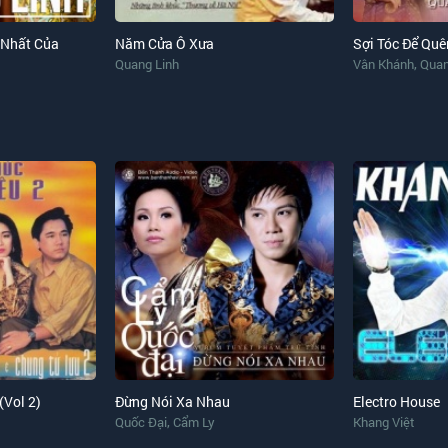
 Nhất Của
Năm Cửa Ô Xưa
Sợi Tóc Để Quê
,
Quang Linh
Vân Khánh
Quan
(Vol 2)
Đừng Nói Xa Nhau
Electro House
,
Quốc Đại
Cẩm Ly
Khang Việt