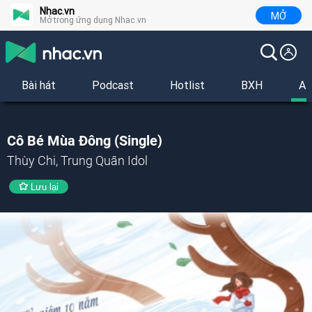
Nhac.vn
MỞ
Mở trong ứng dụng Nhac.vn
Bài hát
Podcast
Hotlist
BXH
Al
Cô Bé Mùa Đông (Single)
Thùy Chi, Trung Quân Idol
Lưu lại