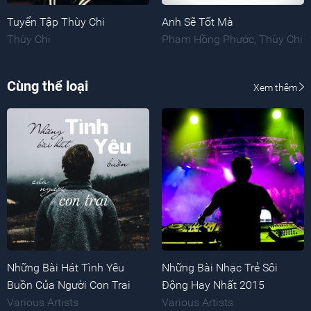
Tuyển Tập Thùy Chi
Anh Sẽ Tốt Mà
Thùy Chi
Phạm Hồng Phước
,
Thùy Chi
Cùng thể loại
Xem thêm
Những Bài Hát Tình Yêu
Những Bài Nhạc Trẻ Sôi
Buồn Của Người Con Trai
Động Hay Nhất 2015
Various Artists
Various Artists