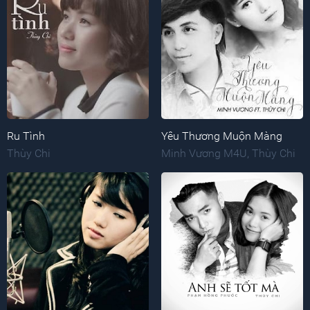
Ru Tình
Yêu Thương Muộn Màng
Thùy Chi
Minh Vương M4U
,
Thùy Chi