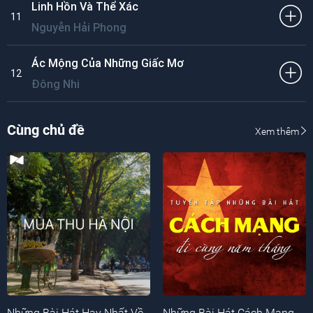
Linh Hồn Và Thể Xác
11
Nguyễn Hải Phong
Ác Mộng Của Những Giấc Mơ
12
Đông Nhi
Cùng chủ đề
Xem thêm
Những Bài Hát Hay Nhất Về
Những Bài Hát Cách Mạng