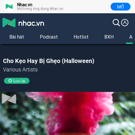
Nhac.vn
MỞ
Mở trong ứng dụng Nhac.vn
Bài hát
Podcast
Hotlist
BXH
Al
Cho Kẹo Hay Bị Ghẹo (Halloween)
Various Artists
Lưu lại