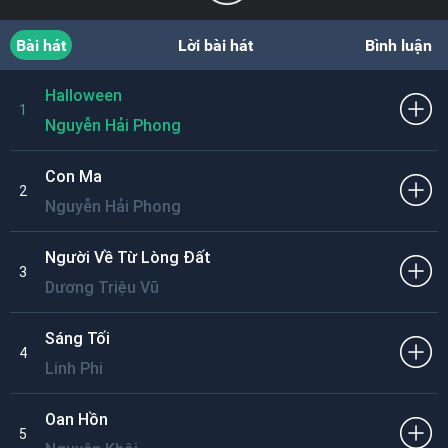
Bài hát
Lời bài hát
Bình luận
Halloween
1
Nguyễn Hải Phong
Con Ma
2
Nguyễn Hải Phong
Người Về Từ Lòng Đất
3
Dương Triệu Vũ
Sáng Tối
4
Linh Phi
Oan Hồn
5