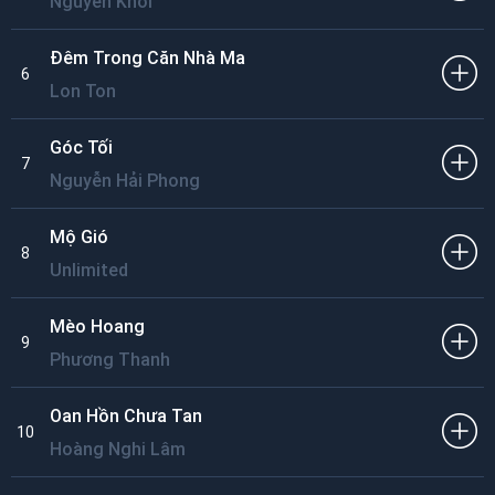
Nguyên Khôi
Đêm Trong Căn Nhà Ma
6
Lon Ton
Góc Tối
7
Nguyễn Hải Phong
Mộ Gió
8
Unlimited
Mèo Hoang
9
Phương Thanh
Oan Hồn Chưa Tan
10
Hoàng Nghi Lâm