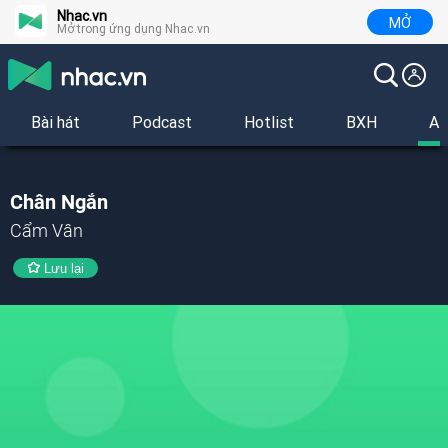
Nhac.vn
MỞ
Mở trong ứng dụng Nhac.vn
Bài hát
Podcast
Hotlist
BXH
Al
Chân Ngắn
Cẩm Vân
Lưu lại