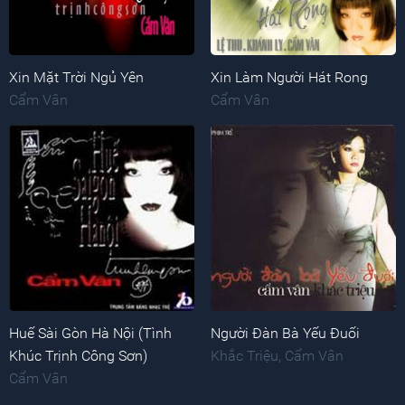
Xin Mặt Trời Ngủ Yên
Xin Làm Người Hát Rong
Cẩm Vân
Cẩm Vân
Huế Sài Gòn Hà Nội (Tình
Người Đàn Bà Yếu Đuối
Khúc Trịnh Công Sơn)
Khắc Triệu
,
Cẩm Vân
Cẩm Vân