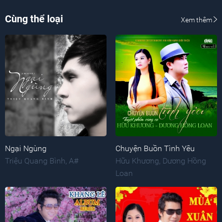
Cùng thể loại
Xem thêm
Ngại Ngùng
Chuyện Buồn Tình Yêu
Triệu Quang Bình
,
A#
Hữu Khương
,
Dương Hồng
Loan