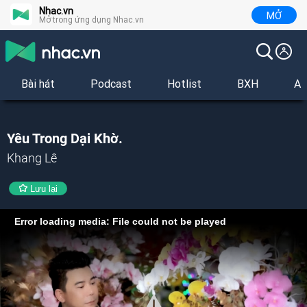
Nhac.vn
MỞ
Mở trong ứng dụng Nhac.vn
Bài hát
Podcast
Hotlist
BXH
Al
Yêu Trong Dại Khờ.
Khang Lê
Lưu lại
Error loading media: File could not be played