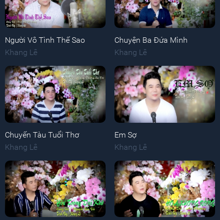
Người Vô Tình Thế Sao
Chuyện Ba Đứa Mình
Khang Lê
Khang Lê
Chuyến Tàu Tuổi Thơ
Em Sợ
Khang Lê
Khang Lê