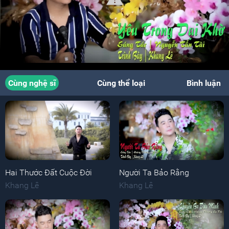
Cùng nghệ sĩ
Cùng thể loại
Bình luận
Hai Thước Đất Cuộc Đời
Người Ta Bảo Rằng
Khang Lê
Khang Lê