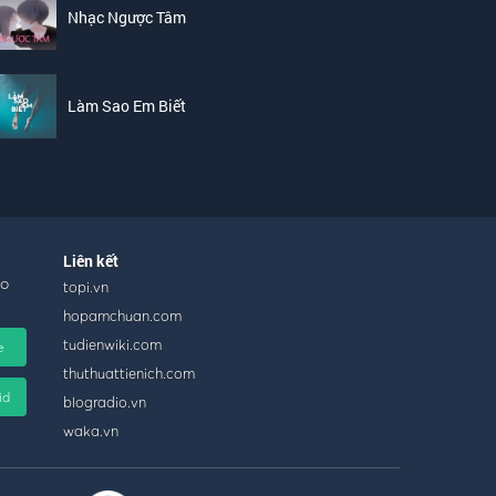
Nhạc Ngược Tâm
Làm Sao Em Biết
Liên kết
ho
topi.vn
hopamchuan.com
tudienwiki.com
e
thuthuattienich.com
id
blogradio.vn
waka.vn