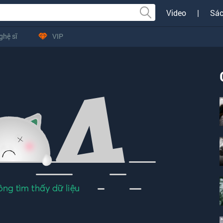
Video
|
Sác
ghệ sĩ
VIP