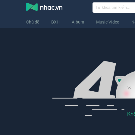
Chủ đề
BXH
Album
Music Video
N