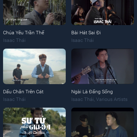
Chúa Yêu Trần Thế
Bài Hát Sai Đi
Isaac Thái
Isaac Thái
Dấu Chân Trên Cát
Ngài Là Đấng Sống
Isaac Thái
Isaac Thái
,
Various Artists