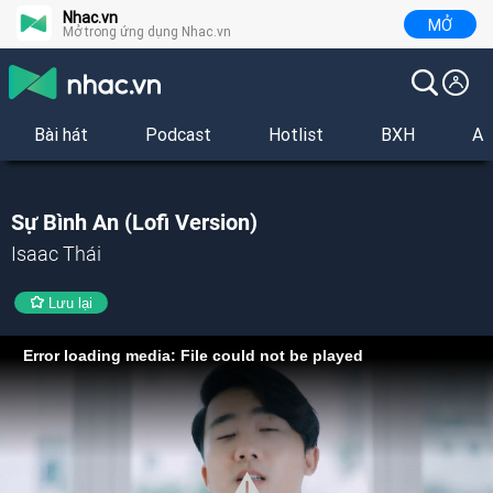
Nhac.vn
MỞ
Mở trong ứng dụng Nhac.vn
Bài hát
Podcast
Hotlist
BXH
Al
Sự Bình An (Lofi Version)
Isaac Thái
Lưu lại
Error loading media: File could not be played