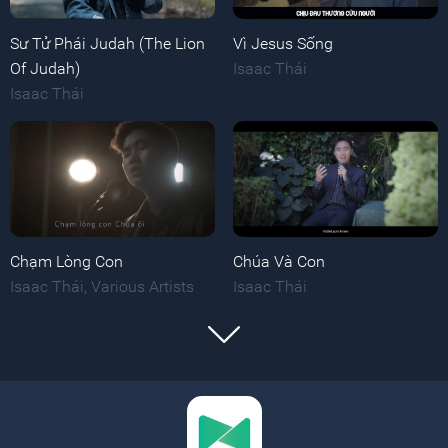
Sư Tử Phái Judah (The Lion
Vì Jesus Sống
Of Judah)
Isaac Thái
Isaac Thái
Chạm Lòng Con
Chúa Và Con
Isaac Thái
,
Various Artists
Isaac Thái