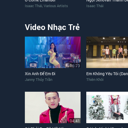
,
Isaac Thái
Various Artists
Isaac Thái
Video Nhạc Trẻ
06:23
Xin Anh Để Em Đi
Janny Thủy Trần
Thiên Khôi
04:41