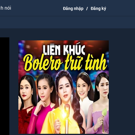
h nói
Đăng nhập
/
Đăng ký