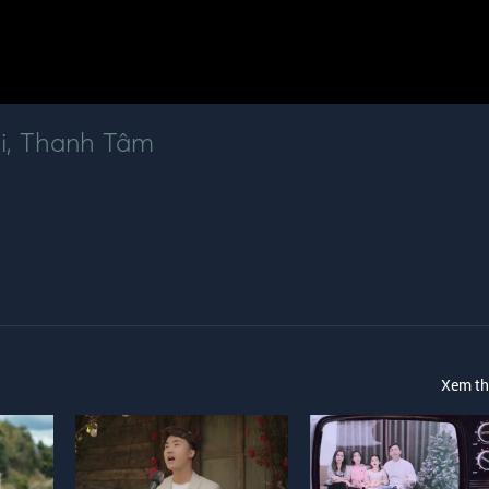
i
,
Thanh Tâm
Xem t