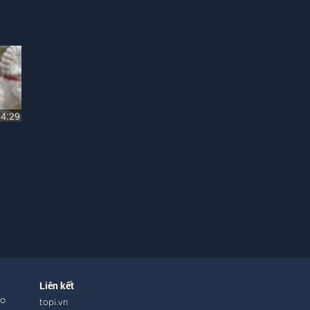
04:29
Liên kết
ho
topi.vn