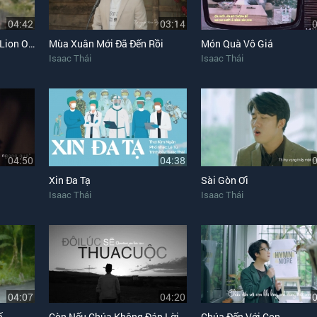
04:42
03:14
Sư Tử Phái Judah (The Lion Of Judah)
Mùa Xuân Mới Đã Đến Rồi
Món Quà Vô Giá
Isaac Thái
Isaac Thái
04:50
04:38
Xin Đa Tạ
Sài Gòn Ơi
Isaac Thái
Isaac Thái
04:07
04:20
ế
Còn Nếu Chúa Không Đáp Lời
Chúa Đến Với Con