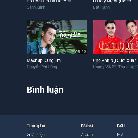
Có Phải Em Đã Hết Yêu
O Holy Night (Cover)
Cảnh Minh
Dật Hanh
05:52
Mashup Dáng Em
Cho Anh Nụ Cười Xuân
,
Nguyễn Phi Hùng
Hoàng Vũ
Bùi Trọng Nghĩ
Bình luận
Thông tin
Bài hát
BXH
Giới thiệu
Album
MV