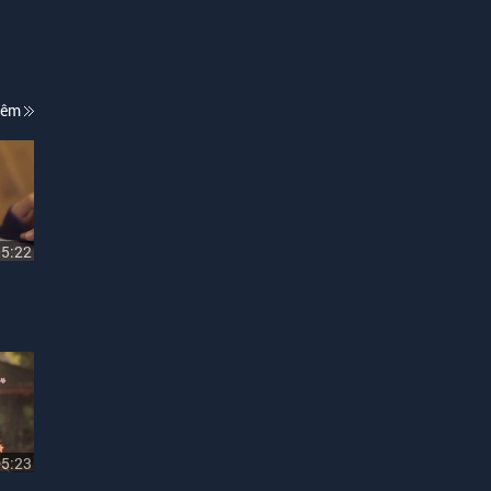
hêm
05:22
05:23