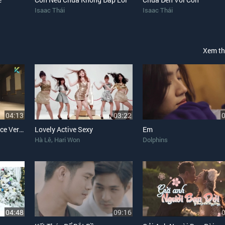
Isaac Thái
Isaac Thái
Xem t
04:13
03:22
Em Không Yêu Tôi (Dance Version)
Lovely Active Sexy
Em
,
Hà Lê
Hari Won
Dolphins
04:48
09:16