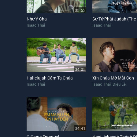
05:53
Như Ý Cha
Isaac Thái
Isaac Thái
04:05
Hallelujah Cảm Tạ Chúa
Xin Chúa Mở Mắt Con
,
Isaac Thái
Isaac Thái
Diệu Lê
04:41
O Come Emanuel
Ngợi Jehovah Thánh Đ