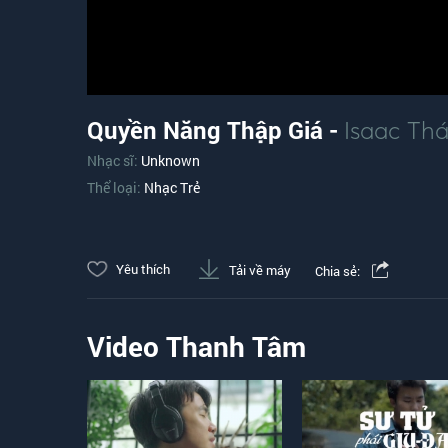
Quyền Năng Thập Giá -
Isaac Thá
Nhạc sĩ:
Unknown
Thể loại:
Nhạc Trẻ
Yêu thích
Tải về máy
Chia sẻ:
Video Thanh Tâm