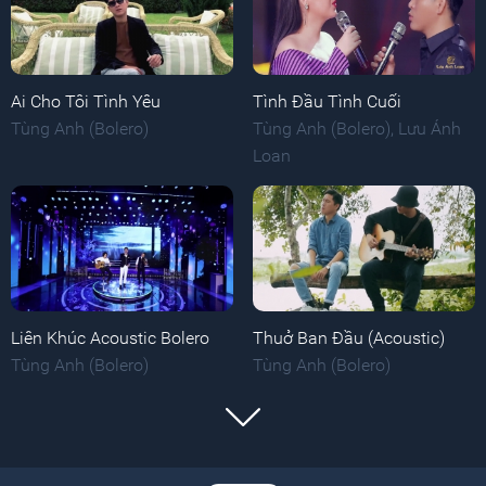
Ai Cho Tôi Tình Yêu
Tình Đầu Tình Cuối
Tùng Anh (Bolero)
Tùng Anh (Bolero)
,
Lưu Ánh
Loan
Liên Khúc Acoustic Bolero
Thuở Ban Đầu (Acoustic)
Tùng Anh (Bolero)
Tùng Anh (Bolero)