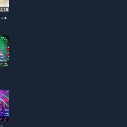
04:15
Rồi Tới Luôn (Thailand Version)
04:26
04:21
x)