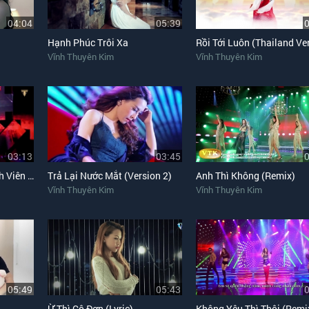
04:04
05:39
Hạnh Phúc Trôi Xa
Vĩnh Thuyên Kim
Vĩnh Thuyên Kim
03:13
03:45
Mashup Thả Thính, Sinh Viên Đi Quẩy
Trả Lại Nước Mắt (Version 2)
Anh Thì Không (Remix)
Vĩnh Thuyên Kim
Vĩnh Thuyên Kim
05:49
05:43
Ừ Thì Cô Đơn (Lyric)
Không Yêu Thì Thôi (Remi