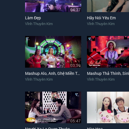
04:37
Làm Đẹp
Hãy Nói Yêu Em
Vĩnh Thuyên Kim
Vĩnh Thuyên Kim
03:59
Mashup Alo, Anh, Ghệ Miền Tây (Remix)
Vĩnh Thuyên Kim
Vĩnh Thuyên Kim
05:47
Người Xa Lạ Quen Thuộc
Hào Hoa