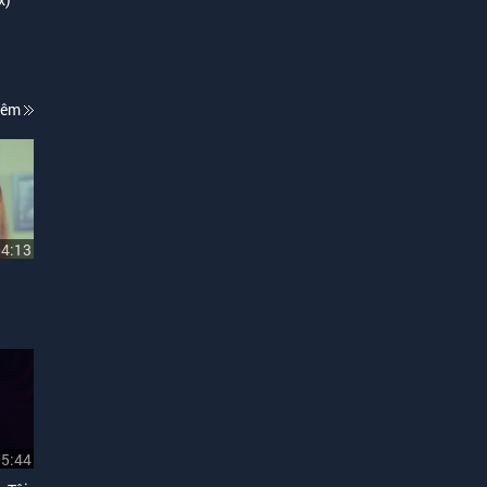
hêm
04:13
05:44