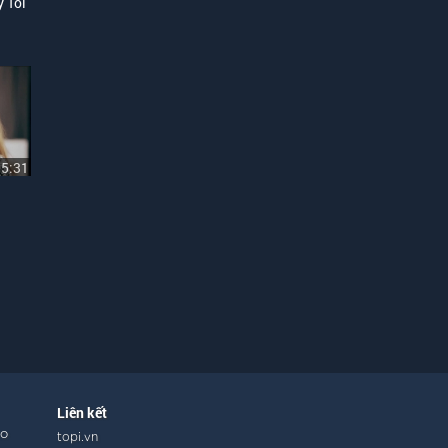
 Tôi
05:31
Liên kết
ho
topi.vn