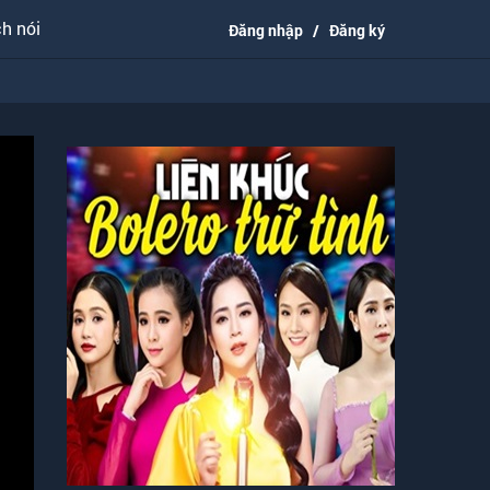
h nói
Đăng nhập
/
Đăng ký