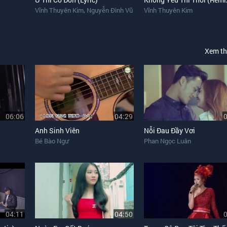
,
Vĩnh Thuyên Kim
Nguyễn Đình Vũ
Vĩnh Thuyên Kim
Xem t
06:06
04:29
Anh Sinh Viên
Nỗi Đau Đầy Vơi
Bé Bào Ngư
Phan Ngọc Luân
04:11
04:50