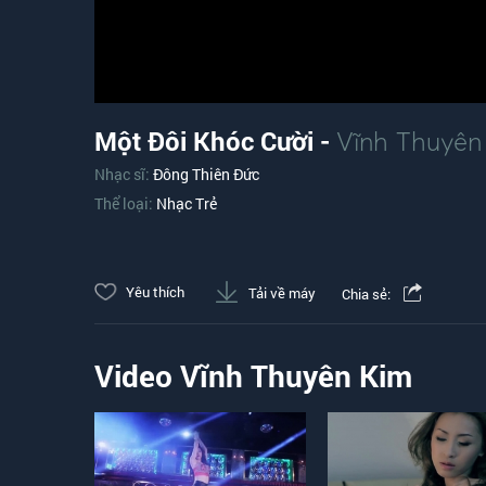
Một Đôi Khóc Cười -
Vĩnh Thuyên
Nhạc sĩ:
Đông Thiên Đức
Thể loại:
Nhạc Trẻ
Yêu thích
Tải về máy
Chia sẻ:
Video Vĩnh Thuyên Kim