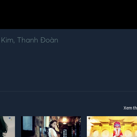
 Kim
,
Thanh Đoàn
Xem t