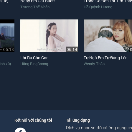
stic)
Ngày Em Cất Bước
Trong Cô Đơn Tôi Tìm Thấy
Trương Thế Nhân
Hồ Quỳnh Hương
05:13
06:14
Lời Ru Cho Con
Tự Ngã Em Tự Đứng Lên
inh xù)
Hằng BingBoong
Wendy Thảo
Kết nối với chúng tôi
Tải ứng dụng
Dịch vụ nhac.vn đã có ứng dụng c