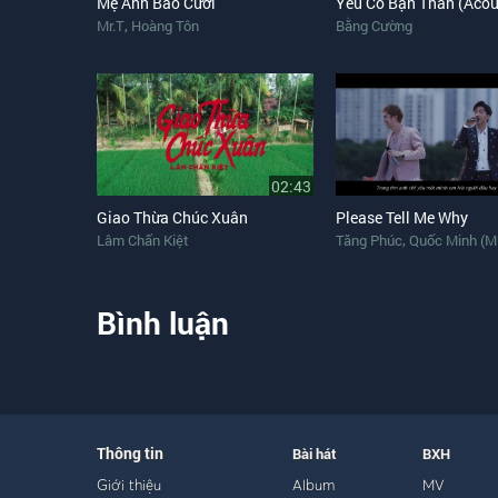
Mẹ Anh Bảo Cưới
Yêu Cô Bạn Thân (Acou
,
Mr.T
Hoàng Tôn
Bằng Cường
02:43
Giao Thừa Chúc Xuân
Please Tell Me Why
,
Lâm Chấn Kiệt
Tăng Phúc
Quốc Minh (M
Bình luận
Thông tin
Bài hát
BXH
Giới thiệu
Album
MV