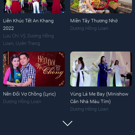
Liên Khúc Tết An Khang
Miền Tây Thương Nhớ
2022
Dương Hồng Loan
Lưu Chí Vỹ
,
Dương Hồng
Loan
,
Uyên Trang
Nên Đối Vợ Chồng (Lyric)
Vùng Lá Me Bay (Minishow
Dương Hồng Loan
Căn Nhà Màu Tím)
Dương Hồng Loan