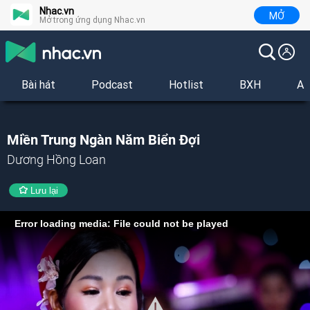
Nhac.vn
MỞ
Mở trong ứng dụng Nhac.vn
Bài hát
Podcast
Hotlist
BXH
Al
Miền Trung Ngàn Năm Biển Đợi
Dương Hồng Loan
Lưu lại
Error loading media: File could not be played