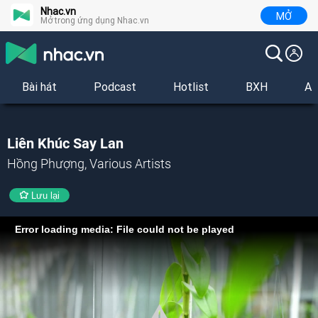
Nhac.vn
MỞ
Mở trong ứng dụng Nhac.vn
Bài hát
Podcast
Hotlist
BXH
Al
Liên Khúc Say Lan
Hồng Phượng, Various Artists
Lưu lại
Error loading media: File could not be played