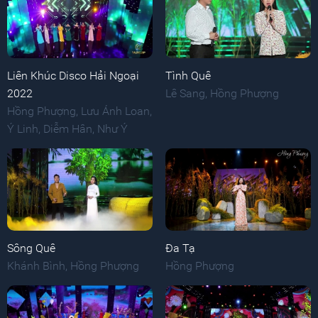
Liên Khúc Disco Hải Ngoại
Tình Quê
2022
Lê Sang
,
Hồng Phượng
Hồng Phượng
,
Lưu Ánh Loan
,
Ý Linh
,
Diễm Hân
,
Như Ý
Sông Quê
Đa Tạ
Khánh Bình
,
Hồng Phượng
Hồng Phượng