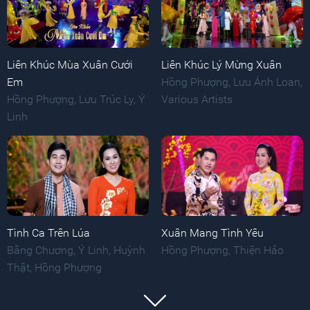
Liên Khúc Mùa Xuân Cưới
Liên Khúc Lý Mừng Xuân
Em
Hồng Phượng
,
Lưu Ánh Loan
,
Hồng Phượng
,
Lưu Trúc Ly
,
Ý
Various Artists
Linh
Tình Ca Trên Lúa
Xuân Mang Tình Yêu
Bằng Chương
,
Ý Linh
,
Huỳnh
Hồng Phượng
,
Thiện Hảo
Thật
,
Hồng Phượng