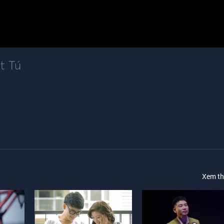
t Tú
Xem t