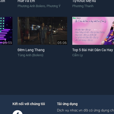
Con
Huế Và Em
Tự Khúc Mẹ Ru
,
Phương Anh Bolero
Phương Ý
Phương Thanh
05:59
05:06
Đêm Lang Thang
Tùng Anh (Bolero)
Cẩm Ly
Kết nối với chúng tôi
Tải ứng dụng
Dịch vụ nhac.vn đã có ứng dụng c