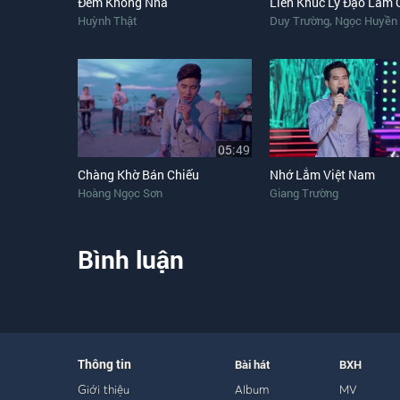
Đêm Không Nhà
Liên Khúc Lý Đạo Làm 
,
Huỳnh Thật
Duy Trường
Ngọc Huyền
05:49
Chàng Khờ Bán Chiếu
Nhớ Lắm Việt Nam
Hoàng Ngọc Sơn
Giang Trường
Bình luận
Thông tin
Bài hát
BXH
Giới thiệu
Album
MV