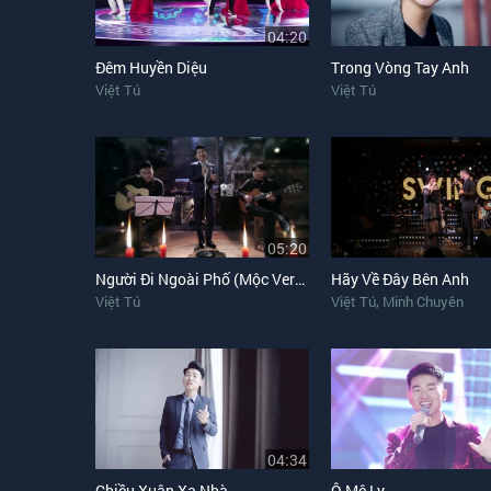
04:20
Đêm Huyền Diệu
Trong Vòng Tay Anh
Việt Tú
Việt Tú
05:20
Người Đi Ngoài Phố (Mộc Version)
Hãy Về Đây Bên Anh
,
Việt Tú
Việt Tú
Minh Chuyên
04:34
Chiều Xuân Xa Nhà
Ô Mê Ly