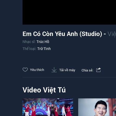
Em Có Còn Yêu Anh (Studio) -
Việ
Nhạc sĩ:
Trúc Hồ
Thể loại:
Trữ Tình
Yêu thích
Tải về máy
Chia sẻ:
Video Việt Tú