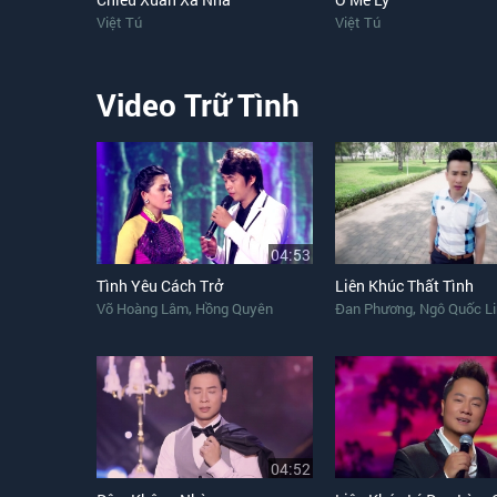
Việt Tú
Việt Tú
Video Trữ Tình
04:53
Tình Yêu Cách Trở
Liên Khúc Thất Tình
,
,
Võ Hoàng Lâm
Hồng Quyên
Đan Phương
Ngô Quốc L
04:52