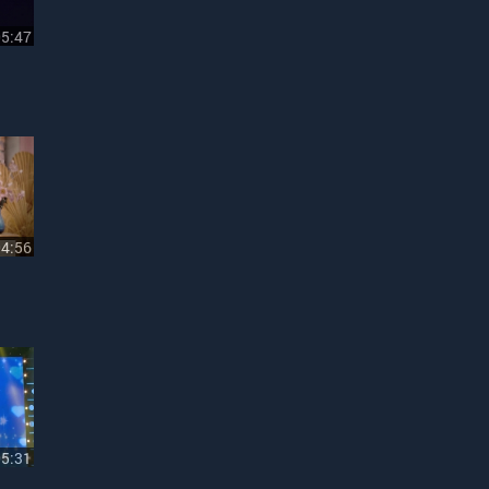
05:47
04:56
05:31