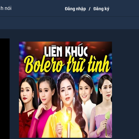
h nói
Đăng nhập
/
Đăng ký