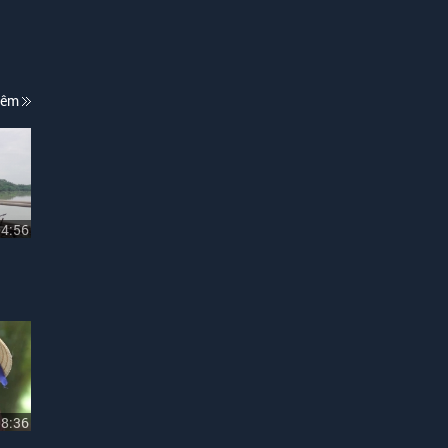
hêm
04:56
08:36