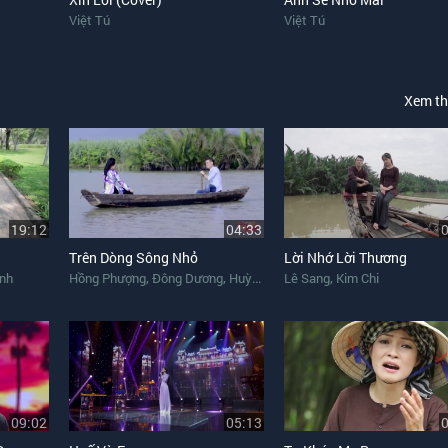
Việt Tú
Việt Tú
Xem t
19:12
04:33
Trên Dòng Sông Nhỏ
Lời Nhớ Lời Thương
,
,
,
,
inh
Hồng Phượng
Đông Dương
Huỳnh Thật
Lê Sang
Hữu Bình
Kim Chi
09:02
05:13