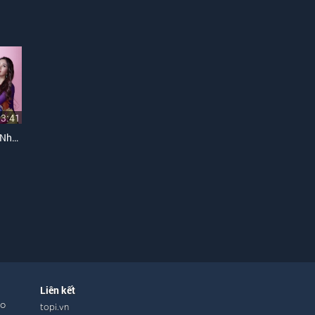
33:41
Top 5 Bài Hát Dân Ca Hay Nhất Của Cẩm Ly
Liên kết
ho
topi.vn