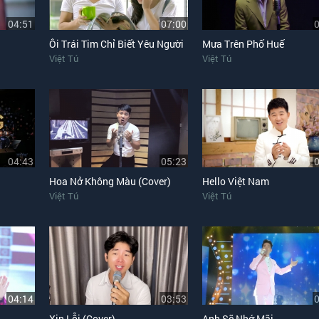
04:51
07:00
Ôi Trái Tim Chỉ Biết Yêu Người
Mưa Trên Phố Huế
Việt Tú
Việt Tú
04:43
05:23
Hoa Nở Không Màu (Cover)
Hello Việt Nam
Việt Tú
Việt Tú
04:14
03:53
Xin Lỗi (Cover)
Anh Sẽ Nhớ Mãi