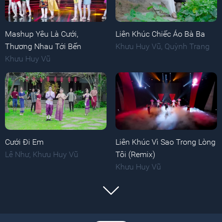
Mashup Yêu Là Cưới,
Liên Khúc Chiếc Áo Bà Ba
Thương Nhau Tới Bến
Khưu Huy Vũ
,
Quỳnh Trang
Khưu Huy Vũ
Cưới Đi Em
Liên Khúc Vì Sao Trong Lòng
Lê Như
,
Khưu Huy Vũ
Tôi (Remix)
Khưu Huy Vũ