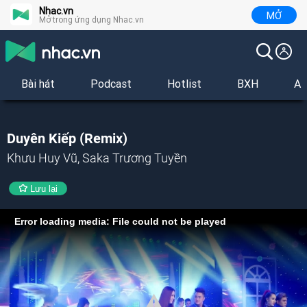
Nhac.vn
MỞ
Mở trong ứng dụng Nhac.vn
Bài hát
Podcast
Hotlist
BXH
Al
Duyên Kiếp (Remix)
Khưu Huy Vũ, Saka Trương Tuyền
Lưu lại
Error loading media: File could not be played