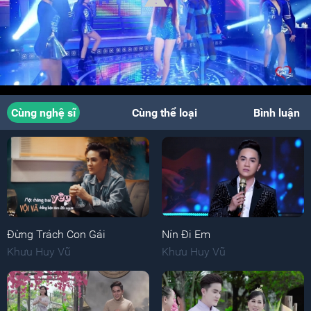
Cùng nghệ sĩ
Cùng thể loại
Bình luận
Đừng Trách Con Gái
Nín Đi Em
Khưu Huy Vũ
Khưu Huy Vũ