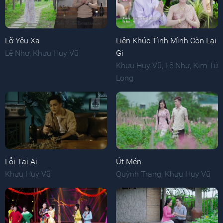
Lỡ Yêu Xa
Liên Khúc Tình Mình Còn Lại
Lê Như
,
Khưu Huy Vũ
Gì
Khưu Huy Vũ
,
Lê Như
,
Kim Tử
Long
Lỗi Tại Ai
Út Mén
Khưu Huy Vũ
Quỳnh Trang
,
Khưu Huy Vũ