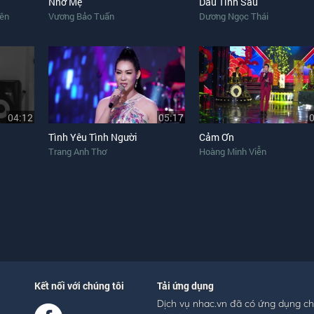
Nhớ Mẹ
Dấu Tình Sầu
ên
Vương Bảo Tuấn
Dương Ngọc Thái
04:12
05:17
Tình Yêu Tình Người
Cảm Ơn
Trang Anh Thơ
Hoàng Minh Viễn
Kết nối với chúng tôi
Tải ứng dụng
Dịch vụ nhac.vn đã có ứng dụng c