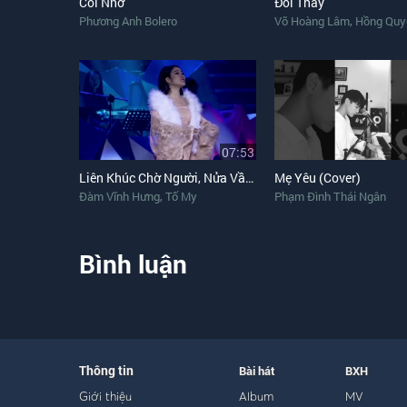
Cõi Nhớ
Đổi Thay
,
Phương Anh Bolero
Võ Hoàng Lâm
Hồng Quy
07:53
Liên Khúc Chờ Người, Nửa Vầng Trăng
Mẹ Yêu (Cover)
,
Đàm Vĩnh Hưng
Tố My
Phạm Đình Thái Ngân
Bình luận
Thông tin
Bài hát
BXH
Giới thiệu
Album
MV