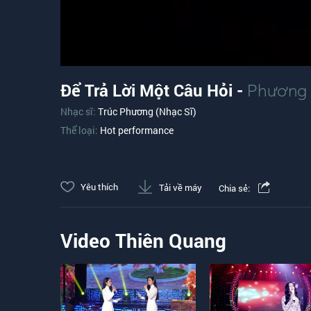
Để Trả Lời Một Câu Hỏi -
Phương 
Nhạc sĩ:
Trúc Phương (Nhạc Sĩ)
Thể loại:
Hot performance
Yêu thích
Tải về máy
Chia sẻ:
Video Thiên Quang