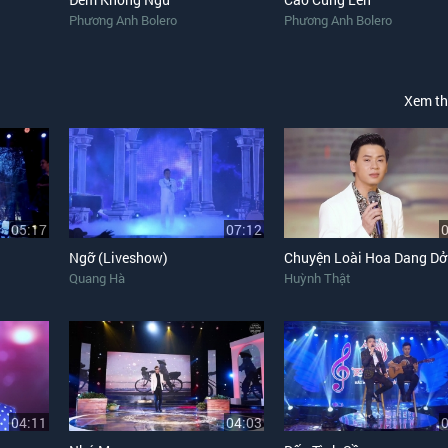
Phương Anh Bolero
Phương Anh Bolero
Xem t
05:17
07:12
Ngỡ (Liveshow)
Chuyện Loài Hoa Dang Dở
Quang Hà
Huỳnh Thật
04:11
04:03