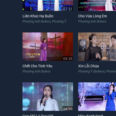
07:11
Liên Khúc Hạ Buồn
Cho Vừa Lòng Em
,
Phương Anh Bolero
Phương Ý
Phương Anh Bolero
05:35
Chết Cho Tình Yêu
Xin Lỗi Chúa
,
Phương Anh Bolero
Phương Ý (Bolero)
Phương A
04:56
Con Chỉ Là Tạo Vật
Màu Xanh Noel