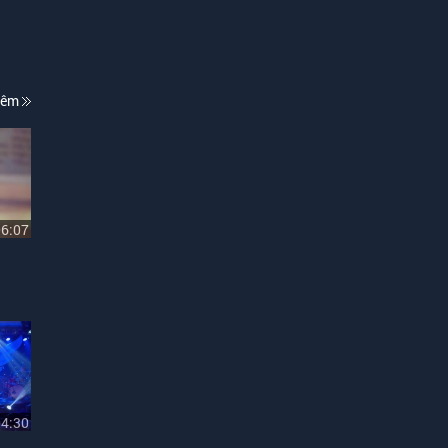
hêm
06:07
04:30