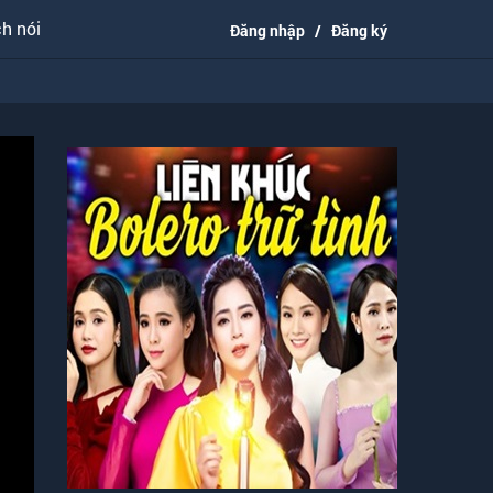
h nói
Đăng nhập
/
Đăng ký