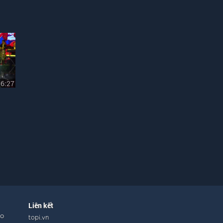
06:27
Liên kết
ho
topi.vn