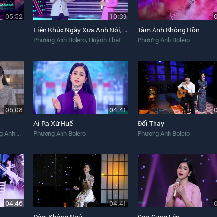
05:52
10:39
Liên Khúc Ngày Xưa Anh Nói, Đêm Tâm Sự
Tâm Ảnh Không Hồn
,
Phương Anh Bolero
Huỳnh Thật
Phương Anh Bolero
05:08
04:41
Ai Ra Xứ Huế
Đổi Thay
nh Bolero
Phương Anh Bolero
Phương Anh Bolero
04:46
04:41
Đêm Không Ngủ
Cao Cung Lên