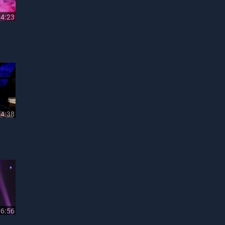
04:23
04:38
06:56