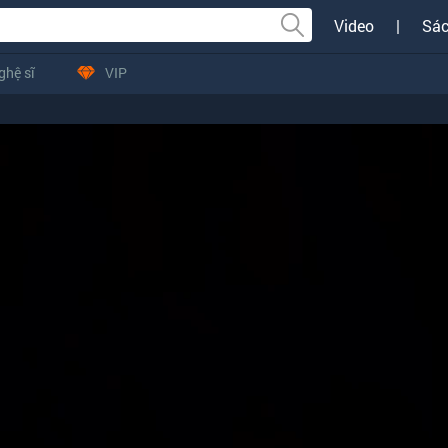
Video
|
Sác
ghệ sĩ
VIP