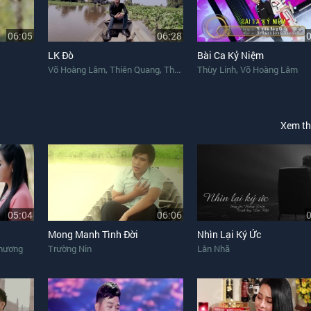
06:05
06:28
LK Đò
Bài Ca Kỷ Niệm
,
,
,
Võ Hoàng Lâm
Thiên Quang
Thái Phong
Thùy Linh
Võ Hoàng Lâm
Xem t
05:04
06:06
Mong Manh Tình Đời
Nhìn Lại Ký Ức
hương
Trường Nin
Lân Nhã