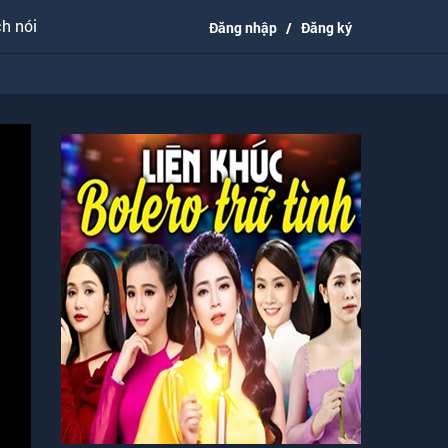
h nói
Đăng nhập
/
Đăng ký