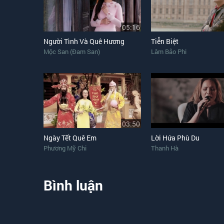
05:16
Người Tình Và Quê Hương
Tiễn Biệt
Mộc San (Đam San)
Lâm Bảo Phi
03:50
Ngày Tết Quê Em
Lời Hứa Phù Du
Phương Mỹ Chi
Thanh Hà
Bình luận