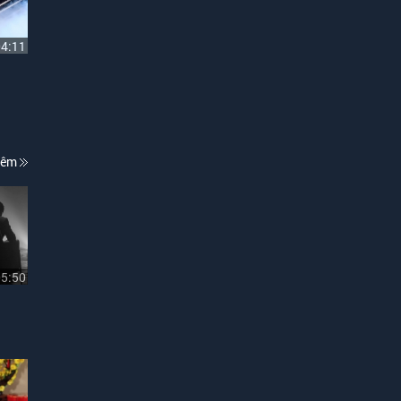
04:11
hêm
05:50