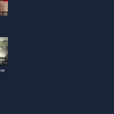
05:26
05:10
Xưa