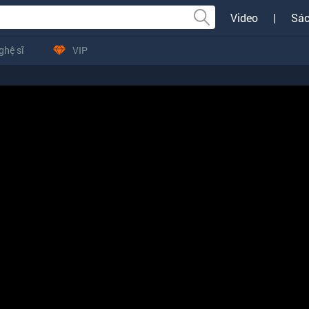
Video
|
Sác
ghệ sĩ
VIP