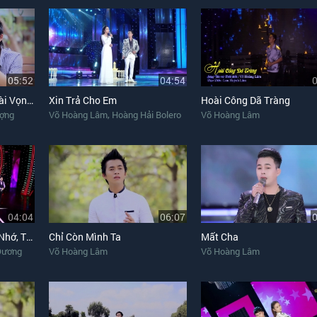
05:52
04:54
Đêm Giao Thừa Nghe Bài Vọng Cổ
Xin Trả Cho Em
Hoài Công Dã Tràng
,
ợng
Võ Hoàng Lâm
Hoàng Hải Bolero
Võ Hoàng Lâm
04:04
06:07
Liên Khúc Người Ơi Có Nhớ, Trách Ai Vô Tình
Chỉ Còn Mình Ta
Mất Cha
Đương
Võ Hoàng Lâm
Võ Hoàng Lâm