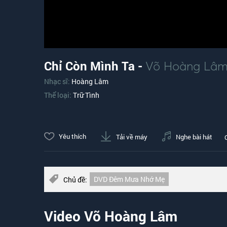
Chỉ Còn Mình Ta -
Võ Hoàng Lâ
Nhạc sĩ:
Hoàng Lâm
Thể loại:
Trữ Tình
Yêu thích
Tải về máy
Nghe bài hát
DVD Đêm Mưa Nhớ Mẹ
Chủ đề:
Video Võ Hoàng Lâm