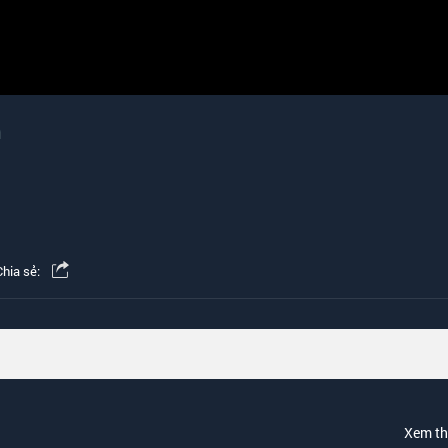
m
Chia sẻ:
Xem t