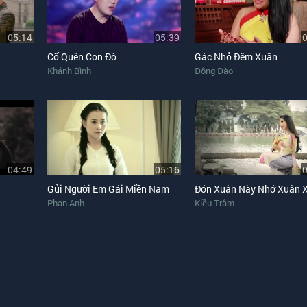
05:14
05:39
Cố Quên Con Đò
Gác Nhỏ Đêm Xuân
Khánh Bình
Đông Đào
04:49
05:16
Gửi Người Em Gái Miền Nam
Đón Xuân Này Nhớ Xuân 
Phan Anh
Kiều Trâm