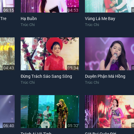
06:15
04:53
 Tre
Hạ Buồn
Vùng Lá Me Bay
Trúc Chi
Trúc Chi
04:43
05:34
Đừng Trách Sáo Sang Sông
Duyên Phận Má Hồng
Trúc Chi
Trúc Chi
06:40
05:32
Trách Ai Vô Tình
Cát Bụi Cuộc Đời