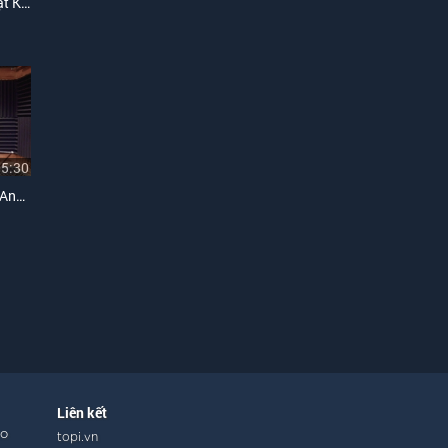
Liên Khúc Kẻ Đến Sau, Nhật Ký Đời Tôi
05:30
Liên Khúc Sao Chưa Thấy Anh Về, Nén Hương Yêu
Liên kết
ho
topi.vn