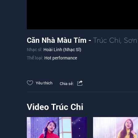
Căn Nhà Màu Tím -
Trúc Chi
,
Sơn
Nhạc sĩ:
Hoài Linh (Nhạc Sĩ)
Thể loại:
Hot performance
Yêu thích
Chia sẻ:
Video Trúc Chi