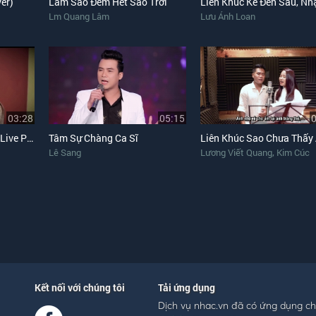
er)
Làm Sao Đếm Hết Sao Trời
Lm Quang Lâm
Lưu Ánh Loan
03:28
05:15
Đừng Bao Giờ Níu Kéo (Live Piano)
Tâm Sự Chàng Ca Sĩ
,
Lê Sang
Lương Viết Quang
Kim Cúc
Kết nối với chúng tôi
Tải ứng dụng
Dịch vụ nhac.vn đã có ứng dụng c