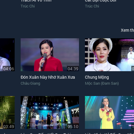
Trúc Chi
Trúc Chi
Xem t
04:06
04:39
Đón Xuân Này Nhớ Xuân Xưa
Chung Mộng
Châu Giang
Mộc San (Đam San)
03:49
05:10