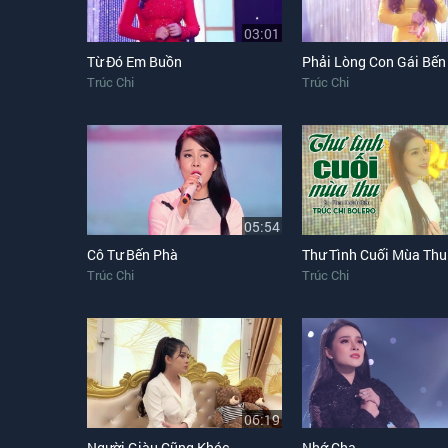
03:01
Từ Đó Em Buồn
Phải Lòng Con Gái Bến
Trúc Chi
Trúc Chi
05:54
Cô Tư Bến Phà
Thư Tình Cuối Mùa Thu
Trúc Chi
Trúc Chi
06:19
Người Giàu Cũng Khóc
Nhớ Cha