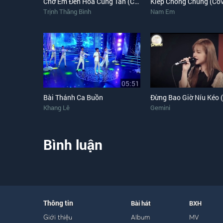
Chờ Em Đến Hoa Cũng Tàn (Cover)
Kiếp Chồng Chung (Cov
Trịnh Thăng Bình
Nam Em
05:51
Bài Thánh Ca Buồn
Khang Lê
Gemini
Bình luận
Thông tin
Bài hát
BXH
Giới thiệu
Album
MV