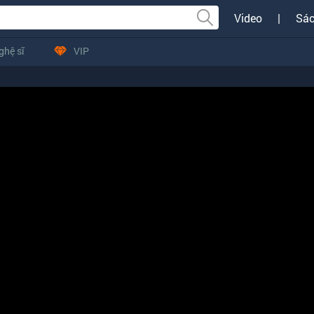
Video
|
Sác
ghệ sĩ
VIP