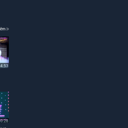
hêm
04:53
10:28