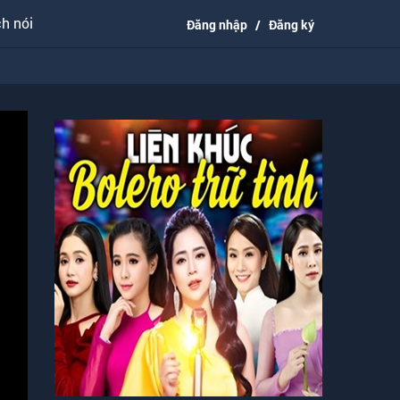
h nói
Đăng nhập
/
Đăng ký