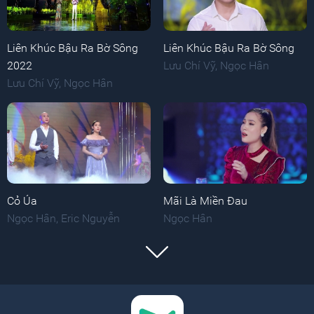
Liên Khúc Bậu Ra Bờ Sông
Liên Khúc Bậu Ra Bờ Sông
2022
Lưu Chí Vỹ
,
Ngọc Hân
Lưu Chí Vỹ
,
Ngọc Hân
Cỏ Úa
Mãi Là Miền Đau
Ngọc Hân
,
Eric Nguyễn
Ngọc Hân