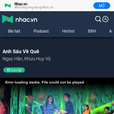
Nhac.vn
MỞ
Mở trong ứng dụng Nhac.vn
Bài hát
Podcast
Hotlist
BXH
Al
Anh Sáu Về Quê
Ngọc Hân, Khưu Huy Vũ
Lưu lại
Error loading media: File could not be played