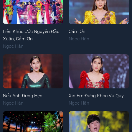
Liên Khúc Ước Nguyện Đầu
Cảm Ơn
Xuân, Cảm Ơn
Ngọc Hân
Ngọc Hân
Nếu Anh Đừng Hẹn
Xin Em Đừng Khóc Vu Quy
Ngọc Hân
Ngọc Hân