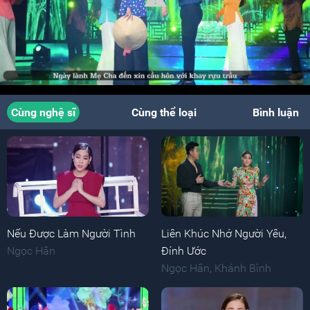
Cùng nghệ sĩ
Cùng thể loại
Bình luận
Nếu Được Làm Người Tình
Liên Khúc Nhớ Người Yêu,
Ngọc Hân
Đính Ước
Ngọc Hân
,
Khánh Bình